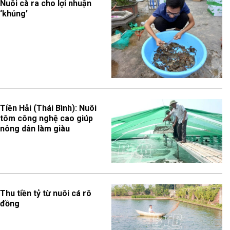
Nuôi cà ra cho lợi nhuận
‘khủng’
Tiền Hải (Thái Bình): Nuôi
tôm công nghệ cao giúp
nông dân làm giàu
Thu tiền tỷ từ nuôi cá rô
đồng