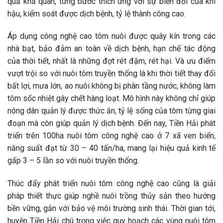
quả khả quan, từng bước thích ứng với sự biến đổi của khí
hậu, kiểm soát được dịch bệnh, tỷ lệ thành công cao.
Áp dụng công nghệ cao tôm nuôi được quây kín trong các
nhà bạt, bảo đảm an toàn về dịch bệnh, hạn chế tác động
của thời tiết, nhất là những đợt rét đậm, rét hại. Và ưu điểm
vượt trội so với nuôi tôm truyền thống là khi thời tiết thay đổi
bất lợi, mưa lớn, ao nuôi không bị phân tầng nước, không làm
tôm sốc nhiệt gây chết hàng loạt. Mô hình này không chỉ giúp
nông dân quản lý được thức ăn, tỷ lệ sống của tôm từng giai
đoạn mà còn giúp quản lý dịch bệnh. Đến nay, Tiền Hải phát
triển trên 100ha nuôi tôm công nghệ cao ở 7 xã ven biển,
năng suất đạt từ 30 – 40 tấn/ha, mang lại hiệu quả kinh tế
gấp 3 – 5 lần so với nuôi truyền thống.
Thúc đẩy phát triển nuôi tôm công nghệ cao cũng là giải
pháp thiết thực giúp nghề nuôi trồng thủy sản theo hướng
bền vững, gắn với bảo vệ môi trường sinh thái. Thời gian tới,
huyện Tiền Hải chú trọng việc quy hoạch các vùng nuôi tôm