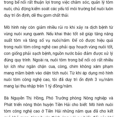
trong bể nổi rất thuận lợi trong việc chăm sóc, quản lý tôm
nuôi, chủ động kiểm soát các yếu tố môi trường bể nuôi luôn
duy trì ổn định, dễ thu gom chất thải.
Mô hình này còn giảm nhiều rủi ro khi xảy ra dịch bệnh từ
vùng nuôi xung quanh. Nếu khai thác tốt sẽ giúp tăng năng
suất tôm và tăng số vụ nuôi/năm. Để có được hiệu quả
trong nuôi tôm công nghệ cao phải quy hoạch vùng nuôi tốt,
con giống phải sạch bệnh, nguồn nước bảo đảm được xử lý
đúng quy trình. Ngoài ra, nuôi tôm trong bể nổi có rất nhiều
lợi ích như ngăn chặn cua, còng, chim không xâm phạm
mang mầm bệnh vào diện tích nuôi. Từ khi áp dụng mô hình
nuôi tôm công nghệ cao, tôi đã duy trì ổn định 3 vụ/năm
mang lại thu nhập trên 1 tỷ đồng/năm.
Bà Nguyễn Thị Hồng, Phó Trưởng phòng Nông nghiệp và
Phát triển nông thôn huyện Tiền Hải cho biết: Mô hình nuôi
tôm công nghệ cao ở Tiền Hải những năm qua đã cho kết