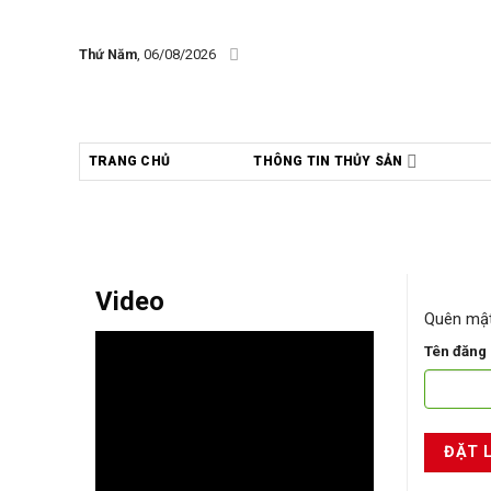
Skip
to
Thứ Năm
, 06/08/2026
content
TRANG CHỦ
THÔNG TIN THỦY SẢN
Video
Quên mật
Tên đăng
ĐẶT 