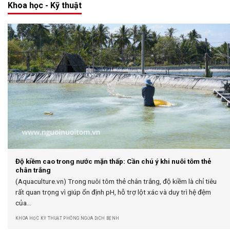
Khoa học - Kỹ thuật
Độ kiềm cao trong nước mặn thấp: Cần chú ý khi nuôi tôm thẻ
chân trắng
(Aquaculture.vn) Trong nuôi tôm thẻ chân trắng, độ kiềm là chỉ tiêu
rất quan trọng vì giúp ổn định pH, hỗ trợ lột xác và duy trì hệ đệm
của...
KHOA HỌC KỸ THUẬT PHÒNG NGỪA DỊCH BỆNH