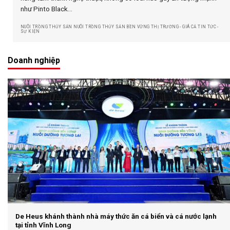
như Pinto Black...
NUÔI TRỒNG THỦY SẢN NUÔI TRỒNG THỦY SẢN BỀN VỮNG THỊ TRƯỜNG - GIÁ CẢ TIN TỨC -
SỰ KIỆN
Doanh nghiệp
De Heus khánh thành nhà máy thức ăn cá biển và cá nước lạnh
tại tỉnh Vĩnh Long