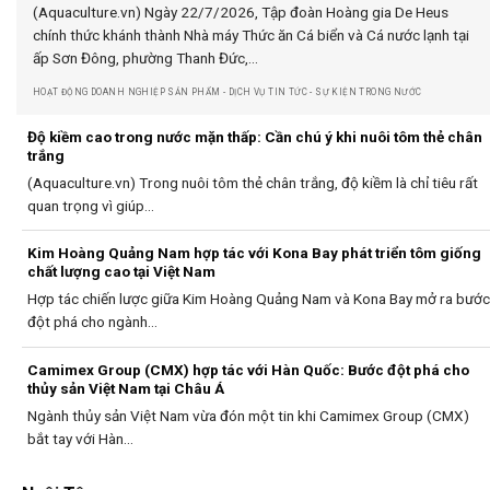
(Aquaculture.vn) Ngày 22/7/2026, Tập đoàn Hoàng gia De Heus
chính thức khánh thành Nhà máy Thức ăn Cá biển và Cá nước lạnh tại
ấp Sơn Đông, phường Thanh Đức,...
HOẠT ĐỘNG DOANH NGHIỆP SẢN PHẨM - DỊCH VỤ TIN TỨC - SỰ KIỆN TRONG NƯỚC
Độ kiềm cao trong nước mặn thấp: Cần chú ý khi nuôi tôm thẻ chân
trắng
(Aquaculture.vn) Trong nuôi tôm thẻ chân trắng, độ kiềm là chỉ tiêu rất
quan trọng vì giúp...
Kim Hoàng Quảng Nam hợp tác với Kona Bay phát triển tôm giống
chất lượng cao tại Việt Nam
Hợp tác chiến lược giữa Kim Hoàng Quảng Nam và Kona Bay mở ra bước
đột phá cho ngành...
Camimex Group (CMX) hợp tác với Hàn Quốc: Bước đột phá cho
thủy sản Việt Nam tại Châu Á
Ngành thủy sản Việt Nam vừa đón một tin khi Camimex Group (CMX)
bắt tay với Hàn...