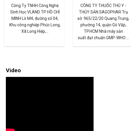
Công ty TNHH Công Nghệ Kỹ
Công ty CP Công Nghệ Ti
Thuật Sinh Hóa Thái Nam
Chuẩn Sinh Học Vĩnh Thị
Việt Địa chỉ: 126 Lã Xuân Oai,
(VinhthinhBiostadt JSC) 
KP 3, P.Tăng Nhơn Phú A,
chỉ: Lô 23 đường Tân Tạ
Q.9…
KCN Tân Tạo, P. Tân…
Video