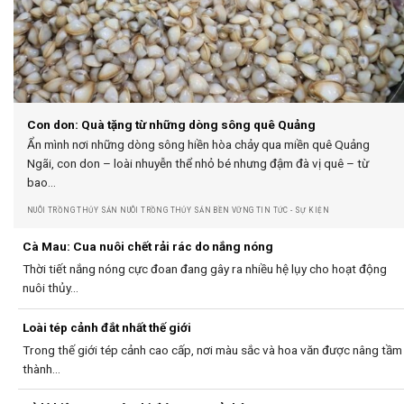
Con don: Quà tặng từ những dòng sông quê Quảng
Ẩn mình nơi những dòng sông hiền hòa chảy qua miền quê Quảng
Ngãi, con don – loài nhuyễn thể nhỏ bé nhưng đậm đà vị quê – từ
bao...
NUÔI TRỒNG THỦY SẢN NUÔI TRỒNG THỦY SẢN BỀN VỮNG TIN TỨC - SỰ KIỆN
Cà Mau: Cua nuôi chết rải rác do nắng nóng
Thời tiết nắng nóng cực đoan đang gây ra nhiều hệ lụy cho hoạt động
nuôi thủy...
Loài tép cảnh đắt nhất thế giới
Trong thế giới tép cảnh cao cấp, nơi màu sắc và hoa văn được nâng tầm
thành...