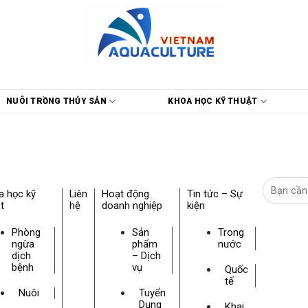
NUÔI TRỒNG THỦY SẢN
KHOA HỌC KỸ THUẬT
a học kỹ
Liên
Hoạt động
Tin tức – Sự
t
hệ
doanh nghiệp
kiện
Phòng
Sản
Trong
ngừa
phẩm
nước
dịch
– Dịch
bệnh
vụ
Quốc
tế
Nuôi
Tuyển
Dụng
Khai