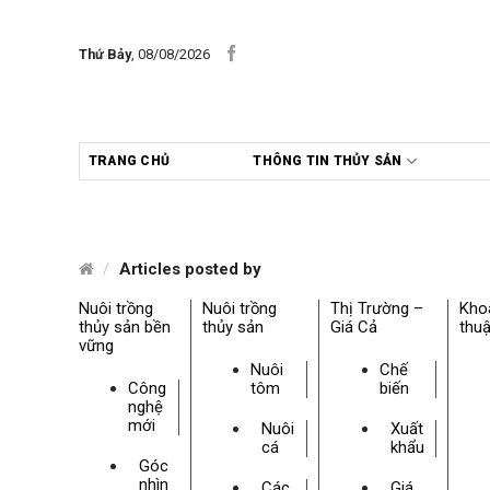
Skip
to
Thứ Bảy
, 08/08/2026
content
TRANG CHỦ
THÔNG TIN THỦY SẢN
/
Articles posted by
Nuôi trồng
Nuôi trồng
Thị Trường –
Kho
thủy sản bền
thủy sản
Giá Cả
thuậ
vững
Nuôi
Chế
Công
tôm
biến
nghệ
mới
Nuôi
Xuất
cá
khẩu
Góc
nhìn
Các
Giá