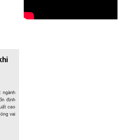
khi
t ngành
ổn định
suất cao
đóng vai