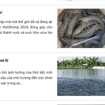
o!
háp mới mà thế giới đã và đang áp
ãm VietShrimp 2024, đóng góp cho
á thành nuôi và nuôi tôm size lớn
ưa lũ
o bởi ảnh hưởng của thời tiết, môi
g xấu của môi trường đến sức khỏe
y sản trong ao…