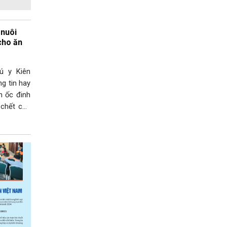
 nuôi
cho ăn
ú y Kiên
g tin hay
n ốc đinh
 chết cua
nh Xuyên,
cục Chăn
cho biết,