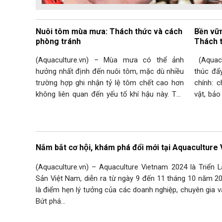
Nuôi tôm mùa mưa: Thách thức và cách
Bền vữn
phòng tránh
Thách t
(Aquaculture.vn) – Mùa mưa có thể ảnh
(Aquacu
hưởng nhất định đến nuôi tôm, mặc dù nhiều
thúc đẩ
trường hợp ghi nhận tỷ lệ tôm chết cao hơn
chính: 
không liên quan đến yếu tố khí hậu này. Tác
vật, bảo
động trực tiếp Nước mưa thường có nhiệt độ
MiXscie
thấp hơn môi trường từ 5-6oC, nhưng có thể
nhằm gi
thấp…
giúp…
Nắm bắt cơ hội, khám phá đổi mới tại Aquacultu
(Aquaculture.vn) – Aquaculture Vietnam 2024 là Triể
Sản Việt Nam, diễn ra từ ngày 9 đến 11 tháng 10 năm 20
là điểm hẹn lý tưởng của các doanh nghiệp, chuyên gia và
Bứt phá…