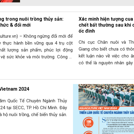
g trong nuôi trồng thủy sản:
Xác minh hiện tượng cua
hức & đổi mới
chết bất thường sau khi 
ốc đinh
lture.vn) – Không ngừng đổi mới để
Chi cục Chăn nuôi và Th
y thực hành bền vững qua 4 trụ cột
Giang cho biết chưa có thôn
chất lượng sản phẩm, phúc lợi động
kết luận nào về việc cho ă
 vệ sức khỏe và môi trường. Công ty
có thể là nguyên nhân gây
nce đã đưa ra 4 giải pháp đổi mới
biển nuôi. Ông Nguyễn Đì
ải quyết các vấn đề này, góp phần
Phó Chi cục trưởng Chi 
nuôi và Thú y Kiên Giang 
re Vietnam 2024
đơn…
n Lãm Quốc Tế Chuyên Ngành Thủy
24 tại SECC, TP. Hồ Chí Minh. Đây
 hộ nuôi trồng, chế biến thủy sản.