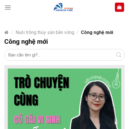
Skip
to
content
/
Nuôi trồng thủy sản bền vững
/
Công nghệ mới
Công nghệ mới