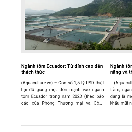
Ngành tôm Ecuador: Từ đỉnh cao đến
Ngành tôm
thách thức
năng và t
(Aquaculture.vn) – Con số 1,5 tỷ USD thiệt
(Aquacultu
hại đã giáng một đòn mạnh vào ngành
trầm, ngà
tôm Ecuador trong năm 2023 (theo báo
đang là m
cáo của Phòng Thương mại và Công
khẩu mũi n
nghiệp Ecuador – CNA). Sau giai đoạn
những khó 
tăng trưởng nóng, xuất khẩu tôm Ecuador
từ những q
bất ngờ giảm 364 triệu USD (-5,5%) trong
Indonesia…
năm 2023, chỉ…
…