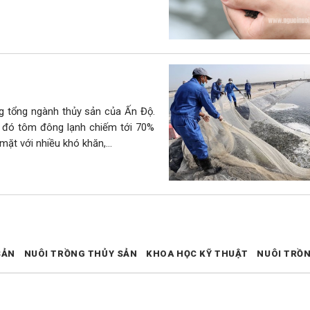
 tổng ngành thủy sản của Ấn Độ.
 đó tôm đông lạnh chiếm tới 70%
i mặt với nhiều khó khăn,…
SẢN
NUÔI TRỒNG THỦY SẢN
KHOA HỌC KỸ THUẬT
NUÔI TRỒ