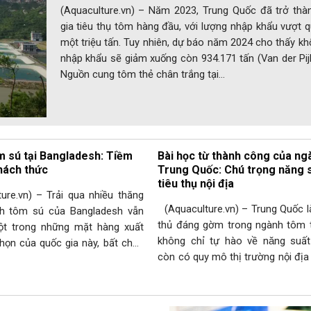
(Aquaculture.vn) – Năm 2023, Trung Quốc đã trở thà
gia tiêu thụ tôm hàng đầu, với lượng nhập khẩu vượt
một triệu tấn. Tuy nhiên, dự báo năm 2024 cho thấy kh
nhập khẩu sẽ giảm xuống còn 934.171 tấn (Van der Pijl
Nguồn cung tôm thẻ chân trắng tại…
 sú tại Bangladesh: Tiềm
Bài học từ thành công của n
hách thức
Trung Quốc: Chú trọng năng 
tiêu thụ nội địa
re.vn) – Trải qua nhiều thăng
(Aquaculture.vn) – Trung Quốc là
nh tôm sú của Bangladesh vẫn
thủ đáng gờm trong ngành tôm t
ột trong những mặt hàng xuất
không chỉ tự hào về năng suâ
họn của quốc gia này, bất chấp
còn có quy mô thị trường nội địa
khăn, thách thức và cạnh tranh
lên tới gần 3 triệu tấn mỗi năm. 
uốc gia tiềm năng như Ấn Độ,
với công nghệ và nghiên cứu tíc
 Hiệu suất xuất khẩu Năm 2017,
các…