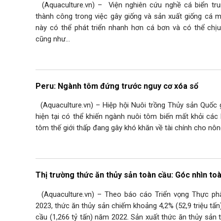
(Aquaculture.vn) – Viện nghiên cứu nghề cá biển tr
thành công trong việc gây giống và sản xuất giống cá mú
này có thể phát triển nhanh hơn cá bơn và có thể ch
cũng như…
Peru: Ngành tôm đứng trước nguy cơ xóa sổ
(Aquaculture.vn) – Hiệp hội Nuôi trồng Thủy sản Quốc 
hiện tại có thể khiến ngành nuôi tôm biến mất khỏi các
tôm thế giới thấp đang gây khó khăn về tài chính cho nô
Thị trường thức ăn thủy sản toàn cầu: Góc nhìn to
(Aquaculture.vn) – Theo báo cáo Triển vọng Thực phâ
2023, thức ăn thủy sản chiếm khoảng 4,2% (52,9 triệu tấn)
cầu (1,266 tỷ tấn) năm 2022. Sản xuất thức ăn thủy sản