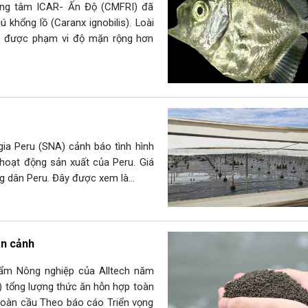
ung tâm ICAR- Ấn Độ (CMFRI) đã
 khổng lồ (Caranx ignobilis). Loài
ịu được phạm vi độ mặn rộng hơn
gia Peru (SNA) cảnh báo tình hình
 hoạt động sản xuất của Peru. Giá
ng dân Peru. Đây được xem là…
àn cảnh
̉m Nông nghiệp của Alltech năm
 tổng lượng thức ăn hỗn hợp toàn
 toàn cầu Theo báo cáo Triển vọng