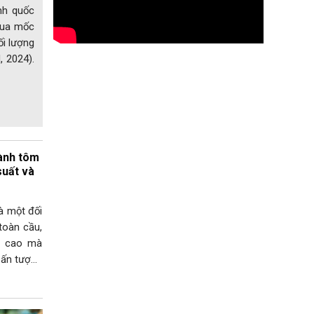
nh quốc
 qua mốc
ối lượng
, 2024).
gành tôm
suất và
 một đối
oàn cầu,
́t cao mà
 ấn tượng
Ấn tượng
h hợp tại