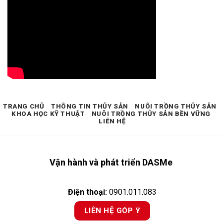
TRANG CHỦ
THÔNG TIN THỦY SẢN
NUÔI TRỒNG THỦY SẢN
KHOA HỌC KỸ THUẬT
NUÔI TRỒNG THỦY SẢN BỀN VỮNG
LIÊN HỆ
Vận hành và phát triển DASMe
Điện thoại:
0901.011.083
LIÊN HỆ GÓP Ý