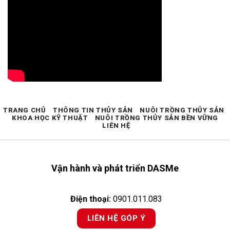
TRANG CHỦ
THÔNG TIN THỦY SẢN
NUÔI TRỒNG THỦY SẢN
KHOA HỌC KỸ THUẬT
NUÔI TRỒNG THỦY SẢN BỀN VỮNG
LIÊN HỆ
Vận hành và phát triển DASMe
Điện thoại:
0901.011.083
LIÊN HỆ GÓP Ý