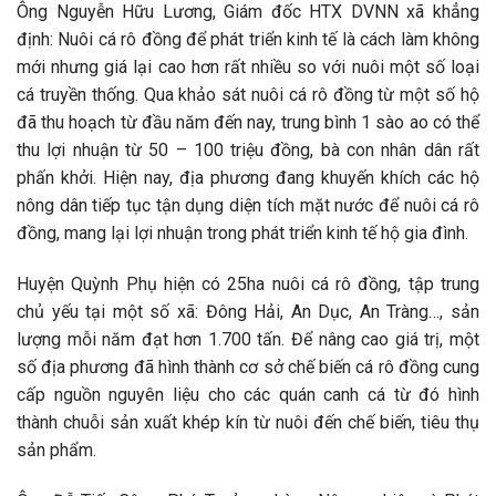
Ông Nguyễn Hữu Lương, Giám đốc HTX DVNN xã khẳng
định: Nuôi cá rô đồng để phát triển kinh tế là cách làm không
mới nhưng giá lại cao hơn rất nhiều so với nuôi một số loại
cá truyền thống. Qua khảo sát nuôi cá rô đồng từ một số hộ
đã thu hoạch từ đầu năm đến nay, trung bình 1 sào ao có thể
thu lợi nhuận từ 50 – 100 triệu đồng, bà con nhân dân rất
phấn khởi. Hiện nay, địa phương đang khuyến khích các hộ
nông dân tiếp tục tận dụng diện tích mặt nước để nuôi cá rô
đồng, mang lại lợi nhuận trong phát triển kinh tế hộ gia đình.
Huyện Quỳnh Phụ hiện có 25ha nuôi cá rô đồng, tập trung
chủ yếu tại một số xã: Đông Hải, An Dục, An Tràng…, sản
lượng mỗi năm đạt hơn 1.700 tấn. Để nâng cao giá trị, một
số địa phương đã hình thành cơ sở chế biến cá rô đồng cung
cấp nguồn nguyên liệu cho các quán canh cá từ đó hình
thành chuỗi sản xuất khép kín từ nuôi đến chế biến, tiêu thụ
sản phẩm.