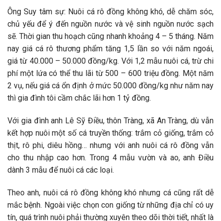
Ông Suy tâm sự: Nuôi cá rô đồng không khó, dễ chăm sóc,
chủ yếu để ý đến nguồn nước và vệ sinh nguồn nước sạch
sẽ. Thời gian thu hoạch cũng nhanh khoảng 4 – 5 tháng. Năm
nay giá cá rô thương phẩm tăng 1,5 lần so với năm ngoái,
giá từ 40.000 – 50.000 đồng/kg. Với 1,2 mẫu nuôi cá, trừ chi
phí một lứa có thể thu lãi từ 500 – 600 triệu đồng. Một năm
2 vụ, nếu giá cá ổn định ở mức 50.000 đồng/kg như năm nay
thì gia đình tôi cầm chắc lãi hơn 1 tỷ đồng.
Với gia đình anh Lê Sỹ Điều, thôn Tràng, xã An Tràng, dù vẫn
kết hợp nuôi một số cá truyền thống: trắm cỏ giống, trắm cỏ
thịt, rô phi, diêu hồng… nhưng với anh nuôi cá rô đồng vẫn
cho thu nhập cao hơn. Trong 4 mẫu vườn và ao, anh Điều
dành 3 mẫu để nuôi cá các loại.
Theo anh, nuôi cá rô đồng không khó nhưng cá cũng rất dễ
mắc bệnh. Ngoài việc chọn con giống từ những địa chỉ có uy
tín, quá trình nuôi phải thường xuyên theo dõi thời tiết, nhất là