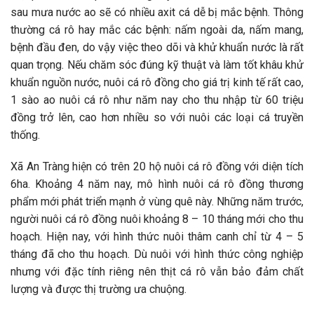
sau mưa nước ao sẽ có nhiều axit cá dễ bị mắc bệnh. Thông
thường cá rô hay mắc các bệnh: nấm ngoài da, nấm mang,
bệnh đầu đen, do vậy việc theo dõi và khử khuẩn nước là rất
quan trọng. Nếu chăm sóc đúng kỹ thuật và làm tốt khâu khử
khuẩn nguồn nước, nuôi cá rô đồng cho giá trị kinh tế rất cao,
1 sào ao nuôi cá rô như năm nay cho thu nhập từ 60 triệu
đồng trở lên, cao hơn nhiều so với nuôi các loại cá truyền
thống.
Xã An Tràng hiện có trên 20 hộ nuôi cá rô đồng với diện tích
6ha. Khoảng 4 năm nay, mô hình nuôi cá rô đồng thương
phẩm mới phát triển mạnh ở vùng quê này. Những năm trước,
người nuôi cá rô đồng nuôi khoảng 8 – 10 tháng mới cho thu
hoạch. Hiện nay, với hình thức nuôi thâm canh chỉ từ 4 – 5
tháng đã cho thu hoạch. Dù nuôi với hình thức công nghiệp
nhưng với đặc tính riêng nên thịt cá rô vẫn bảo đảm chất
lượng và được thị trường ưa chuộng.