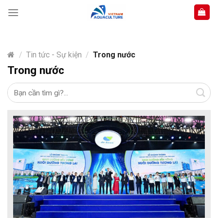
Skip
to
content
/
Tin tức - Sự kiện
/
Trong nước
Trong nước