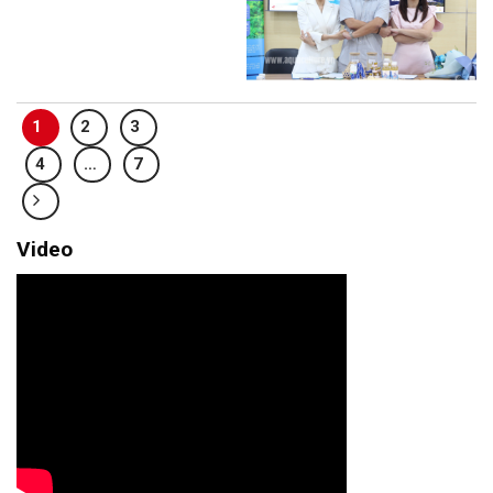
1
2
3
4
…
7
Video