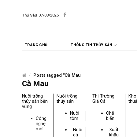
Skip
to
Thứ Sáu
, 07/08/2026
content
TRANG CHỦ
THÔNG TIN THỦY SẢN
/
Posts tagged "Cà Mau"
Cà Mau
Nuôi trồng
Nuôi trồng
Thị Trường –
Kho
thủy sản bền
thủy sản
Giá Cả
thuậ
vững
Nuôi
Chế
Công
tôm
biến
nghệ
mới
Nuôi
Xuất
cá
khẩu