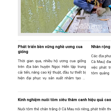
Phát triển bền vững nghề ương cua
Nhân rộng
giống
Các địa phư
Thời gian qua, nhiều hộ ương cua giống
Cà Mau) đan
trên địa bàn huyện Ngọc Hiển tập trung
việc phát t
cải tiến, nâng cao kỹ thuật, đầu tư thiết bị
tôm quảng 
hiện đại phục vụ sản xuất nhằm tạo ra
phát triển s
con giống sạch bệnh, khoẻ mạnh cung
huyện có n
cấp cho thị trường. Nhờ đó, con giống
người dân l
được người nuôi tin cậy,…
Kinh nghiệm nuôi tôm siêu thâm canh hiệu quả ca
Nuôi tôm thẻ chân trắng ở Cà Mau nói riêng, phát triển 