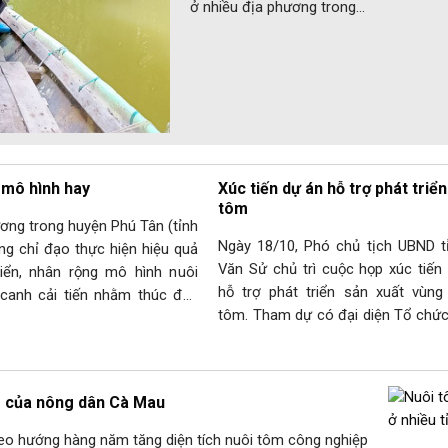
ở nhiều địa phương trong…
 mô hình hay
Xúc tiến dự án hỗ trợ phát triển
tôm
ơng trong huyện Phú Tân (tỉnh
Ngày 18/10, Phó chủ tịch UBND t
g chỉ đạo thực hiện hiệu quả
Văn Sử chủ trì cuộc họp xúc tiến
riển, nhân rộng mô hình nuôi
hỗ trợ phát triển sản xuất vùng
canh cải tiến nhằm thúc đẩy
tôm. Tham dự có đại diện Tổ chứ
ản xuất. Hiện nay, trên địa bàn
tế về Bảo tồn thiên nhiên tại Vi
hiều hình thức nuôi tôm mà
(WWF Việt Nam) và Công ty TNHH 
ựa chọn thực…
tôm…
o của nông dân Cà Mau
theo hướng hàng năm tăng diện tích nuôi tôm công nghiệp