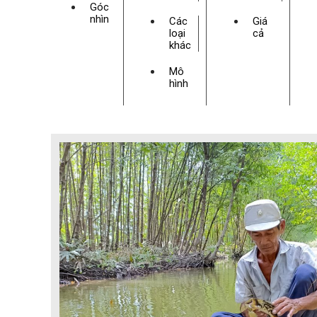
Góc
nhìn
Các
Giá
loại
cả
khác
Mô
hình