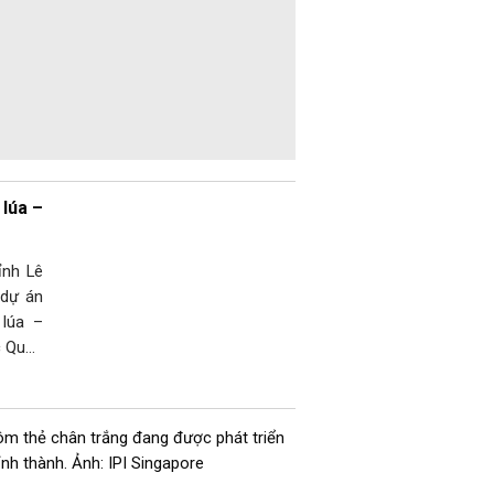
 lúa –
ỉnh Lê
 dự án
 lúa –
c Quốc
ệt Nam
Xã hội