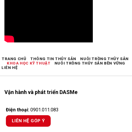
TRANG CHỦ
THÔNG TIN THỦY SẢN
NUÔI TRỒNG THỦY SẢN
KHOA HỌC KỸ THUẬT
NUÔI TRỒNG THỦY SẢN BỀN VỮNG
LIÊN HỆ
Vận hành và phát triển DASMe
Điện thoại:
0901.011.083
LIÊN HỆ GÓP Ý