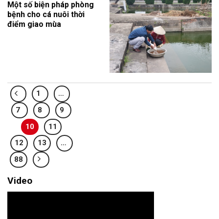
Một số biện pháp phòng
bệnh cho cá nuôi thời
điểm giao mùa
1
…
7
8
9
10
11
12
13
…
88
Video