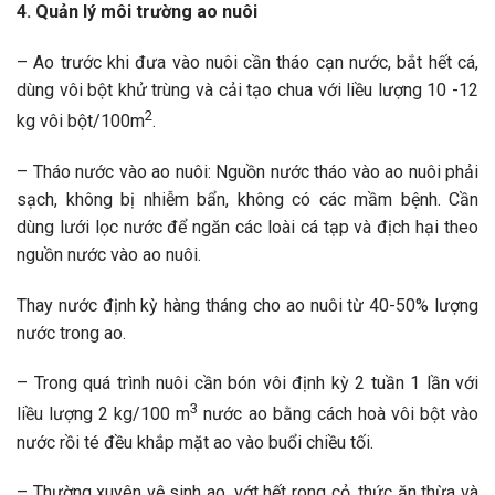
4. Quản lý môi trường ao nuôi
– Ao trước khi đưa vào nuôi cần tháo cạn nước, bắt hết cá,
dùng vôi bột khử trùng và cải tạo chua với liều lượng 10 -12
2
kg vôi bột/100m
.
– Tháo nước vào ao nuôi: Nguồn nước tháo vào ao nuôi phải
sạch, không bị nhiễm bẩn, không có các mầm bệnh. Cần
dùng lưới lọc nước để ngăn các loài cá tạp và địch hại theo
nguồn nước vào ao nuôi.
Thay nước định kỳ hàng tháng cho ao nuôi từ 40-50% lượng
nước trong ao.
– Trong quá trình nuôi cần bón vôi định kỳ 2 tuần 1 lần với
3
liều lượng 2 kg/100 m
nước ao bằng cách hoà vôi bột vào
nước rồi té đều khắp mặt ao vào buổi chiều tối.
– Thường xuyên vệ sinh ao, vớt hết rong cỏ, thức ăn thừa và