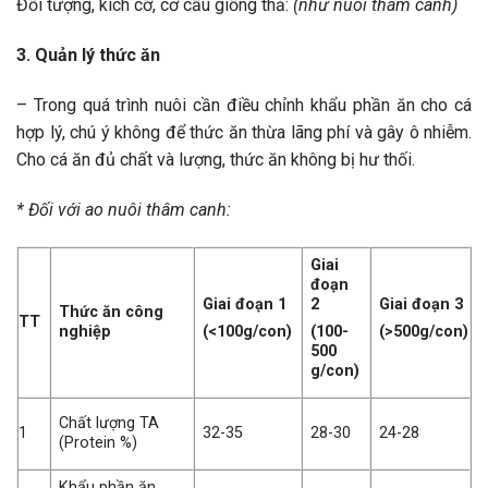
Đối tượng, kích cỡ, cơ cấu giống thả:
(như nuôi thâm canh)
3. Quản lý thức ăn
– Trong quá trình nuôi cần điều chỉnh khẩu phần ăn cho cá
hợp lý, chú ý không để thức ăn thừa lãng phí và gây ô nhiễm.
Cho cá ăn đủ chất và lượng, thức ăn không bị hư thối.
* Đối với ao nuôi thâm canh:
Giai
đoạn
Giai đoạn 1
2
Giai đoạn 3
Thức ăn công
TT
nghiệp
(<100g/con)
(100-
(>500g/con)
500
g/con)
Chất lượng TA
1
32-35
28-30
24-28
(Protein %)
Khẩu phần ăn