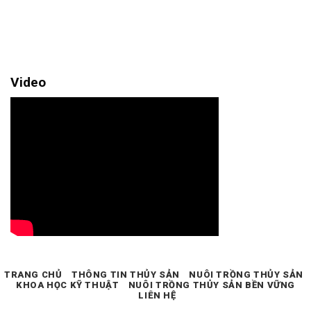
Video
TRANG CHỦ
THÔNG TIN THỦY SẢN
NUÔI TRỒNG THỦY SẢN
KHOA HỌC KỸ THUẬT
NUÔI TRỒNG THỦY SẢN BỀN VỮNG
LIÊN HỆ