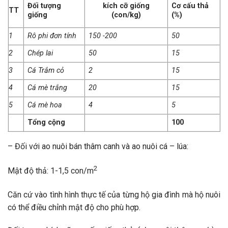
Đối tượng
Cơ cấu thả
kích cỡ giống
TT
giống
(%)
(con/kg)
1
Rô phi đơn tính
150 -200
50
2
Chép lai
50
15
3
Cá Trắm cỏ
2
15
4
Cá mè trắng
20
15
5
Cá mè hoa
4
5
Tổng cộng
100
– Đối với ao nuôi bán thâm canh và ao nuôi cá – lúa:
2
Mật độ thả: 1-1,5 con/m
Căn cứ vào tình hình thực tế của từng hộ gia đình mà hộ nuôi
có thể điều chỉnh mật độ cho phù hợp.