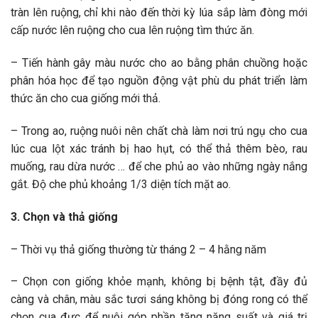
tràn lên ruộng, chỉ khi nào đến thời kỳ lúa sắp làm đòng mới
cấp nước lên ruộng cho cua lên ruộng tìm thức ăn.
– Tiến hành gây màu nước cho ao bằng phân chuồng hoặc
phân hóa học để tạo nguồn động vật phù du phát triển làm
thức ăn cho cua giống mới thả.
– Trong ao, ruộng nuôi nên chất chà làm nơi trú ngụ cho cua
lúc cua lột xác tránh bị hao hụt, có thể thả thêm bèo, rau
muống, rau dừa nước … để che phủ ao vào những ngày nắng
gắt. Độ che phủ khoảng 1/3 diện tích mặt ao.
3. Chọn và thả giống
– Thời vụ thả giống thường từ tháng 2 – 4 hằng năm
– Chọn con giống khỏe mạnh, không bị bệnh tật, đầy đủ
càng và chân, màu sắc tươi sáng không bị đóng rong có thể
chọn cua đực để nuôi góp phần tăng năng suất và giá trị