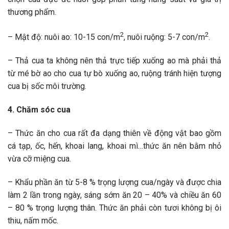
thương phẩm.
2
2
– Mật độ: nuôi ao: 10-15 con/m
, nuôi ruộng: 5-7 con/m
.
– Thả cua ta không nên thả trực tiếp xuống ao mà phải thả
từ mé bờ ao cho cua tự bò xuống ao, ruộng tránh hiện tượng
cua bị sốc môi trường.
4. Chăm sóc cua
– Thức ăn cho cua rất đa dạng thiên về động vật bao gồm
cá tạp, ốc, hến, khoai lang, khoai mì…thức ăn nên bằm nhỏ
vừa cỡ miệng cua.
– Khẩu phần ăn từ 5-8 % trọng lượng cua/ngày và được chia
làm 2 lần trong ngày, sáng sớm ăn 20 – 40% và chiều ăn 60
– 80 % trọng lượng thân. Thức ăn phải còn tươi không bị ôi
thiu, nấm mốc.