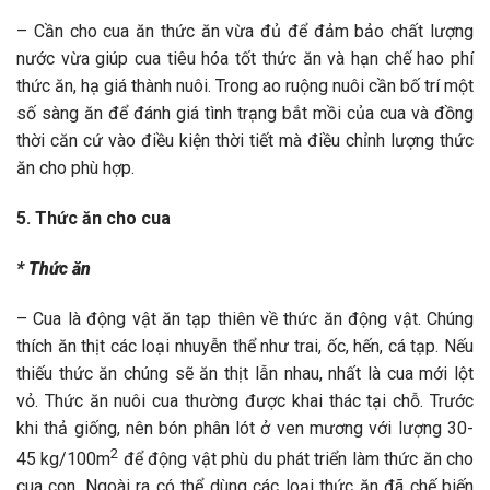
– Cần cho cua ăn thức ăn vừa đủ để đảm bảo chất lượng
nước vừa giúp cua tiêu hóa tốt thức ăn và hạn chế hao phí
thức ăn, hạ giá thành nuôi. Trong ao ruộng nuôi cần bố trí một
số sàng ăn để đánh giá tình trạng bắt mồi của cua và đồng
thời căn cứ vào điều kiện thời tiết mà điều chỉnh lượng thức
ăn cho phù hợp.
5. Thức ăn cho cua
* Thức ăn
– Cua là động vật ăn tạp thiên về thức ăn động vật. Chúng
thích ăn thịt các loại nhuyễn thể như trai, ốc, hến, cá tạp. Nếu
thiếu thức ăn chúng sẽ ăn thịt lẫn nhau, nhất là cua mới lột
vỏ. Thức ăn nuôi cua thường được khai thác tại chỗ. Trước
khi thả giống, nên bón phân lót ở ven mương với lượng 30-
2
45 kg/100m
để động vật phù du phát triển làm thức ăn cho
cua con. Ngoài ra có thể dùng các loại thức ăn đã chế biến