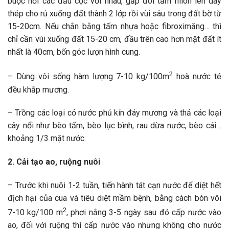
buộc nối các đầu cọc với nhau, gấp đôi tấm nilon lên dây
thép cho rủ xuống đất thành 2 lớp rồi vùi sâu trong đất bờ từ
15-20cm. Nếu chắn bằng tấm nhựa hoặc fibroximăng… thì
chỉ cần vùi xuống đất 15-20 cm, đầu trên cao hơn mặt đất ít
nhất là 40cm, bốn góc lượn hình cung.
2
– Dùng vôi sống hàm lượng 7-10 kg/100m
hoà nước té
đều khắp mương.
– Trồng các loại cỏ nước phủ kín đáy mương và thả các loại
cây nổi như bèo tấm, bèo lục bình, rau dừa nước, bèo cái…
khoảng 1/3 mặt nước.
2. Cải tạo ao, ruộng nuôi
– Trước khi nuôi 1-2 tuần, tiến hành tát cạn nước để diệt hết
địch hại của cua và tiêu diệt mầm bệnh, bằng cách bón vôi
2
7-10 kg/100 m
, phơi nắng 3-5 ngày sau đó cấp nước vào
ao, đối với ruộng thì cấp nước vào nhưng không cho nước