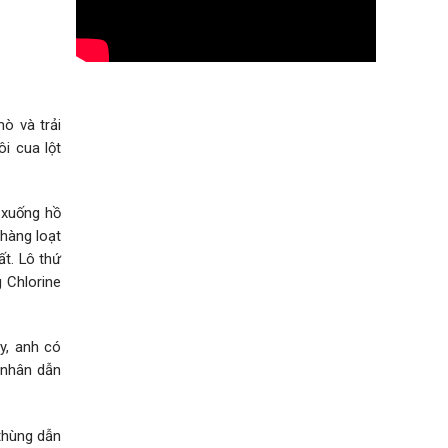
ò và trải
i cua lột
ả xuống hồ
 hàng loạt
ất. Lô thứ
 Chlorine
y, anh có
 nhân dẫn
 thùng dẫn