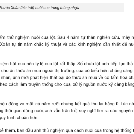
hước Xoàn (bìa trái) nuôi cua trong thùng nhựa.
m thử nghiệm nuôi cua lột. Sau 4 năm tự thân nghiên cứu, mày m
 Xoàn tự tin nắm chắc kỹ thuật và các kinh nghiệm cần thiết để nuô
iệm bắt cua nên tỷ lệ cua lột rất thấp. Số chưa lột anh tiếp tục th
khi cho ăn thức ăn mua ngoài thị trường, cua có biểu hiện chống càng
n nhân, anh mới phát hiện thất bại do thức ăn mua về có tẩm hóa ch
 theo cách làm truyền thống cho cua, xử lý nguồn nước kỹ càng bằng
riệu đồng và mất cả năm rưỡi nhưng kết quả thu lại bằng 0. Lúc nà
thời gian dừng nuôi, anh vẫn trăn trở, suy nghĩ tìm ra các nguyên
 quy trình chuẩn hơn.
a sẻ thêm, ban đầu anh thử nghiệm qua cách nuôi cua trong hệ thống