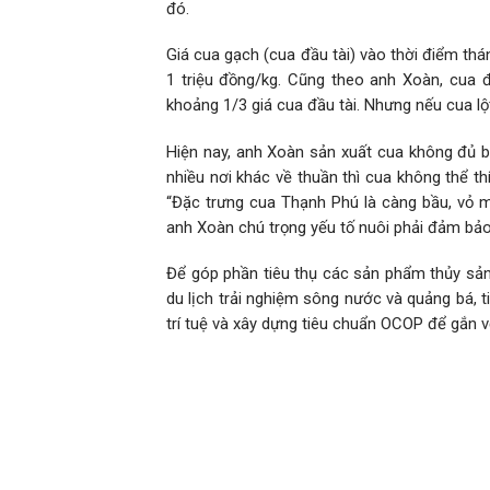
đó.
Giá cua gạch (cua đầu tài) vào thời điểm th
1 triệu đồng/kg. Cũng theo anh Xoàn, cua đầ
khoảng 1/3 giá cua đầu tài. Nhưng nếu cua lột 
Hiện nay, anh Xoàn sản xuất cua không đủ 
nhiều nơi khác về thuần thì cua không thể thí
“Đặc trưng cua Thạnh Phú là càng bầu, vỏ m
anh Xoàn chú trọng yếu tố nuôi phải đảm bảo
Để góp phần tiêu thụ các sản phẩm thủy sản
du lịch trải nghiệm sông nước và quảng bá, 
trí tuệ và xây dựng tiêu chuẩn OCOP để gắn v