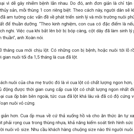
ại vì dễ gây nhiễm bệnh lẫn nhau. Do đó, anh đơn giản là chỉ tận
hủy sản, mỗi thùng 1 con riêng biệt. Theo cách này, người dân sẽ 
hi đã am tường các vấn đề về phát triển sinh lý và môi trường nuôi p
ất để thuần dưỡng. “Theo kinh nghiệm, con cua có đặc điểm là nế
h nghi. Việc cua khi bắt lên bờ bị bóp càng, cột dây đã làm sinh lý 
n thuần”, anh Xoàn nói.
3 tháng cua mới chịu lột. Có những con bị bệnh, hoặc nuôi tới lỗ rồ
gian nuôi tối đa 1,5 tháng là cua đã lột.
 cách nuôi của cha mẹ trước đó là vì cua lột có chất lượng ngon hơn,
ủ động được thời gian cung cấp cua lột có chất lượng ngon nhất đ
i cua ốp bán bên ngoài, tức cua đã lột khá lâu và đã có độ cứng vỏ
 đoạn nuôi vỏ cứng.
 giản hơn. Cua ốp mua về cứ thả xuống hồ và cho ăn thức ăn tự xa
ột phải rọng cua trong thùng nhựa, khả năng kiểm soát tình hình sứ
ời nuôi vô size. Nhu cầu khách hàng chuộng size nào thì người nuôi