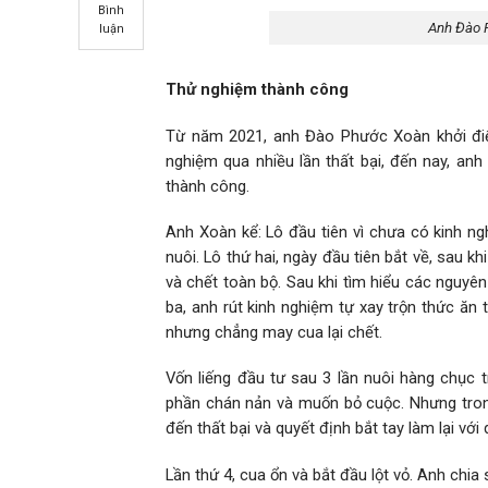
Bình
Anh Đào P
luận
Thử nghiệm thành công
Từ năm 2021, anh Đào Phước Xoàn khởi điể
nghiệm qua nhiều lần thất bại, đến nay, anh
thành công.
Anh Xoàn kể: Lô đầu tiên vì chưa có kinh ngh
nuôi. Lô thứ hai, ngày đầu tiên bắt về, sau 
và chết toàn bộ. Sau khi tìm hiểu các nguyê
ba, anh rút kinh nghiệm tự xay trộn thức ăn
nhưng chẳng may cua lại chết.
Vốn liếng đầu tư sau 3 lần nuôi hàng chục t
phần chán nản và muốn bỏ cuộc. Nhưng trong 
đến thất bại và quyết định bắt tay làm lại với
Lần thứ 4, cua ổn và bắt đầu lột vỏ. Anh chi