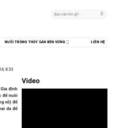
Tìm
kiếm:
NUÔI TRỒNG THỦY SẢN BỀN VỮNG
LIÊN HỆ
4, 8:33
Video
 Gia đình
c để nuôi
ng vỏ) để
hai da để