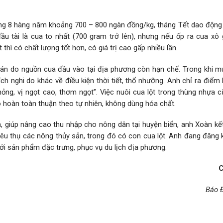
áng 8 hàng năm khoảng 700 – 800 ngàn đồng/kg, tháng Tết dao động 
u tài là cua to nhất (700 gram trở lên), nhưng nếu ốp ra cua xô g
thì có chất lượng tốt hơn, có giá trị cao gấp nhiều lần.
bán do nguồn cua đầu vào tại địa phương còn hạn chế. Trong khi m
ch nghi do khác về điều kiện thời tiết, thổ nhưỡng. Anh chỉ ra điểm 
ỏng, vị ngọt cao, thơm ngọt”. Việc nuôi cua lột trong thùng nhựa 
 hoàn toàn thuận theo tự nhiên, không dùng hóa chất.
, giúp nâng cao thu nhập cho nông dân tại huyện biển, anh Xoàn kế
tiêu thụ các nông thủy sản, trong đó có con cua lột. Anh đang đăng
ới sản phẩm đặc trưng, phục vụ du lịch địa phương.
C
Báo 