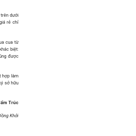
trên dưới
iá rẻ chỉ
ua cua từ
khác biệt:
cũng được
t hợp làm
 ký sở hữu
ẩm Trúc
Đồng Khởi