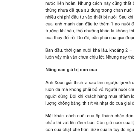
nước liên hoàn. Nhưng cách này cũng thất b
thùng nhựa đã qua sử dụng trong chăn nuôi t
nhiều chi phí đầu tư vào thiết bị nuôi. Sau k
cua, anh mạnh dạn đầu tư thêm 1 ao nuôi đ
trường khí hậu, thổ nhưỡng khác là không thíc
cua thay đổi rồi. Do đó, cần phải qua giai đoạ
Ban đầu, thời gian nuôi khá lâu, khoảng 2 – 
luôn vậy mà vẫn chưa chịu lột. Nhưng nay thời 
Nâng cao giá trị con cua
Anh Xoàn giải thích vì sao làm ngược lại với
luôn da mà không phải bỏ vỏ. Người nuôi ch
người dùng. Đôi khi khách hàng mua nhầm loạ
lượng không bằng, thịt ít và nhạt do cua giai
Mặt khác, cách nuôi cua ốp thành chắc đơn
chắc thì vớt lên đem bán. Còn giờ nuôi cua l
con cua chặt chẽ hơn. Size cua là tùy do ngư