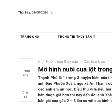
Skip
to
Thứ Bảy
, 08/08/2026
content
TRANG CHỦ
THÔNG TIN THỦY SẢN
/
Nuôi trồng thủy sản
/
Các loại khác
/
Mô hình nuôi cua lột tro
Trang
chủ
Thạnh Phú là 1 trong 3 huyện biển của tỉ
anh Đào Phước Xoàn, ngụ xã An Thạnh có 
các anh em ăn học. Điều thú vị là nếu hồ
Chia
bán được giá hơn thì nay đến đời anh Xoà
sẻ
bán giá cao gấp 2 – 3 lần so với cua bình 