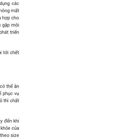
 dụng các
không mất
hù hợp cho
u gặp môi
phát triển
i tới chết
 có thể ăn
ể phục vụ
 thì chất
y đến khi
c khỏe của
 theo size