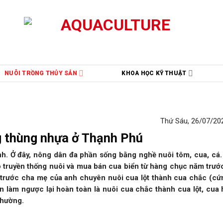
NUÔI TRỒNG THỦY SẢN
KHOA HỌC KỸ THUẬT
Thứ Sáu, 26/07/202
ng thùng nhựa ở Thạnh Phú
nh. Ở đây, nông dân đa phần sống bằng nghề nuôi tôm, cua, cá.
truyền thống nuôi và mua bán cua biển từ hàng chục năm trướ
i trước cha mẹ của anh chuyên nuôi cua lột thành cua chắc (cứ
n làm ngược lại hoàn toàn là nuôi cua chắc thành cua lột, cua 
thường.