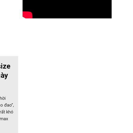
ize
gày
hời
ao đao”,
rất khó
owmax