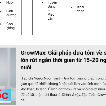
Nuôi
Tuyển
Dụng
Khai
–
Dinh
thác
Việc
dưỡng
Làm
Con
giống
GrowMax: Giải pháp đưa tôm về s
lớn rút ngắn thời gian từ 15-20 n
nuôi
[Tạp chí Người Nuôi Tôm] – Giá tôm xuống thấp trong t
gian qua đã khiến không ít hộ nuôi lâm vào tình cảnh “l
khó khăn, lo lắng. Ở kích cỡ tôm vừa và nhỏ người nuôi 
để có lãi, thậm chí thua lỗ. Chính vì vậy, Tập đoàn Gr
đã…