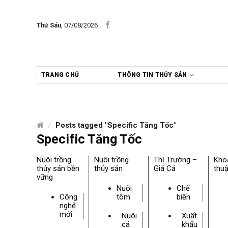
Skip
to
Thứ Sáu
, 07/08/2026
content
TRANG CHỦ
THÔNG TIN THỦY SẢN
/
Posts tagged "Specific Tăng Tốc"
Specific Tăng Tốc
Nuôi trồng
Nuôi trồng
Thị Trường –
Kho
thủy sản bền
thủy sản
Giá Cả
thuậ
vững
Nuôi
Chế
Công
tôm
biến
nghệ
mới
Nuôi
Xuất
cá
khẩu