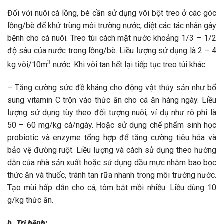
Đối với nuôi cá lồng, bè cần sử dụng vôi bột treo ở các góc
lồng/bè để khử trùng môi trường nước, diệt các tác nhân gây
bệnh cho cá nuôi. Treo túi cách mặt nước khoảng 1/3 – 1/2
độ sâu của nước trong lồng/bè. Liều lượng sử dụng là 2 – 4
3
kg vôi/10m
nước. Khi vôi tan hết lại tiếp tục treo túi khác.
– Tăng cường sức đề kháng cho động vật thủy sản như bổ
sung vitamin C trộn vào thức ăn cho cá ăn hàng ngày. Liều
lượng sử dụng tùy theo đối tượng nuôi, ví dụ như rô phi là
50 – 60 mg/kg cá/ngày. Hoặc sử dụng chế phẩm sinh học
probiotic và enzyme tổng hợp để tăng cường tiêu hóa và
bảo vệ đường ruột. Liều lượng và cách sử dụng theo hướng
dẫn của nhà sản xuất hoặc sử dụng dầu mực nhằm bao bọc
thức ăn và thuốc, tránh tan rữa nhanh trong môi trường nước.
Tạo mùi hấp dẫn cho cá, tôm bắt mồi nhiều. Liều dùng 10
g/kg thức ăn.
b. Trị bệnh: