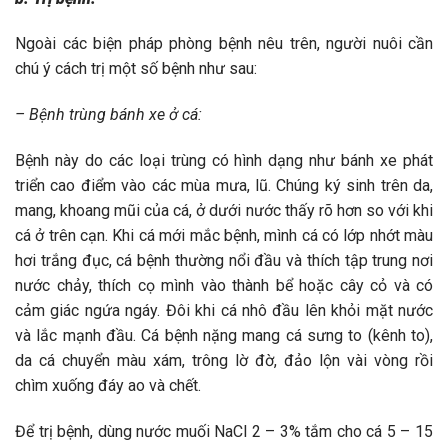
Ngoài các biện pháp phòng bệnh nêu trên, người nuôi cần
chú ý cách trị một số bệnh như sau:
– Bệnh trùng bánh xe ở cá:
Bệnh này do các loại trùng có hình dạng như bánh xe phát
triển cao điểm vào các mùa mưa, lũ. Chúng ký sinh trên da,
mang, khoang mũi của cá, ở dưới nước thấy rõ hơn so với khi
cá ở trên cạn. Khi cá mới mắc bệnh, mình cá có lớp nhớt màu
hơi trắng đục, cá bệnh thường nổi đầu và thích tập trung nơi
nước chảy, thích cọ mình vào thành bể hoặc cây cỏ và có
cảm giác ngứa ngáy. Đôi khi cá nhô đầu lên khỏi mặt nước
và lắc mạnh đầu. Cá bệnh nặng mang cá sưng to (kênh to),
da cá chuyển màu xám, trông lờ đờ, đảo lộn vài vòng rồi
chìm xuống đáy ao và chết.
Để trị bệnh, dùng nước muối NaCl 2 – 3% tắm cho cá 5 – 15