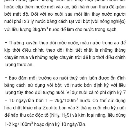
hoặc cấp thêm nước mới vào ao, tiến hành san thưa để giảm
bớt mật độ. Đối với ao nuôi sau mỗi lần thay nước người
nuôi phải xử lý nước bằng cách tạt vôi bột (vôi nông nghiệp)
3
với liều lượng 3kg/m
nước để làm cho nước trong sạch.
– Thường xuyên theo dõi mức nước, màu nước trong ao để
kịp thời điều chỉnh; theo dõi thời tiết nhất là những tháng
chuyển mùa và những ngày chuyển trời để kịp thời điều chỉnh
lượng thức ăn.
– Bảo đảm môi trường ao nuôi thuỷ sản luôn được ổn định
bằng cách sử dụng vôi bột, vôi nước bón định kỳ với liều
lượng tùy theo đối tượng nuôi. Ví dụ: nuôi cá rô phi định kỳ 7
3
– 10 ngày/lần bón 1 – 2kg/100m
nước. Có thể sử dụng
hóa chất khác như Zeolite bón vào 3 tháng cuối chu kỳ nuôi
để hấp thu các độc tố (NH
, H
S) và kim loại nặng, liều dùng
3
2
3
1-2 kg/100m
hoặc định kỳ 10 ngày/lần.