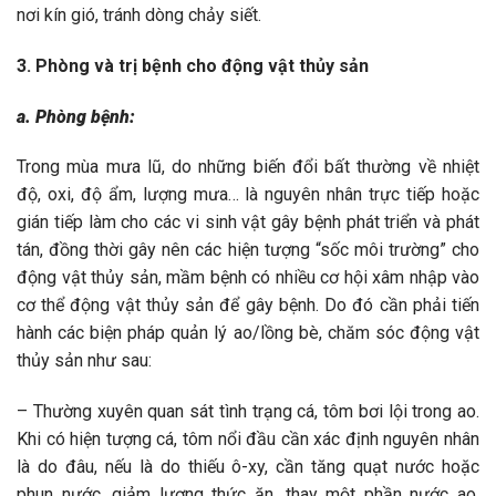
nơi kín gió, tránh dòng chảy siết.
3. Phòng và trị bệnh cho động vật thủy sản
a. Phòng bệnh:
Trong mùa mưa lũ, do những biến đổi bất thường về nhiệt
độ, oxi, độ ẩm, lượng mưa… là nguyên nhân trực tiếp hoặc
gián tiếp làm cho các vi sinh vật gây bệnh phát triển và phát
tán, đồng thời gây nên các hiện tượng “sốc môi trường” cho
động vật thủy sản, mầm bệnh có nhiều cơ hội xâm nhập vào
cơ thể động vật thủy sản để gây bệnh. Do đó cần phải tiến
hành các biện pháp quản lý ao/lồng bè, chăm sóc động vật
thủy sản như sau:
– Thường xuyên quan sát tình trạng cá, tôm bơi lội trong ao.
Khi có hiện tượng cá, tôm nổi đầu cần xác định nguyên nhân
là do đâu, nếu là do thiếu ô-xy, cần tăng quạt nước hoặc
phun nước, giảm lượng thức ăn, thay một phần nước ao,