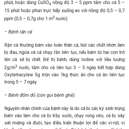
phút, hoặc dùng CuSO
nồng độ 3 – 5 ppm tắm cho cá 5 –
4
15 phút hoặc phun trực tiếp xuống ao với nồng độ 0,5 – 0,7
3
ppm (0,5 – 0,7g cho 1 m
nước).
– Bệnh rận cá:
Rận cá thường bám vào toàn thân cá, hút các chất nhờn làm
bị đau, ngứa và cá chạy rần liên tục, nếu bám từ hai con trở
lên cá sẽ bị chết. Để trị bệnh, dùng Iodine với liều lượng
3
2g/m
nước, tắm cho cá liên tục 3 – 5 ngày kết hợp dùng
Oxytetracyline 5g trộn vào 1kg thức ăn cho cá ăn liên tục
trong 5 – 7 ngày.
– Bệnh đốm đỏ (còn gọi bệnh ghẻ):
Nguyên nhân chính của bệnh này là do cá bị các ký sinh trùng
bám vào làm cho cá bị trầy xước, chạy rong vèo, cá bị sây
sát miệng và đuôi, tạo điều kiện thuận lợi để các vi-rút, vi