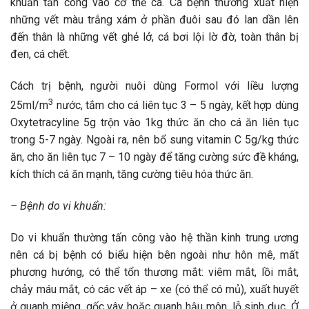
khuẩn tấn công vào cơ thể cá. Cá bệnh thường xuất hiện
những vết màu trắng xám ở phần đuôi sau đó lan dần lên
đến thân là những vết ghẻ lở, cá bơi lội lờ đờ, toàn thân bị
đen, cá chết.
Cách trị bệnh, người nuôi dùng Formol với liều lượng
3
25ml/m
nước, tắm cho cá liên tục 3 – 5 ngày, kết hợp dùng
Oxytetracyline 5g trộn vào 1kg thức ăn cho cá ăn liên tục
trong 5-7 ngày. Ngoài ra, nên bổ sung vitamin C 5g/kg thức
ăn, cho ăn liên tục 7 – 10 ngày để tăng cường sức đề kháng,
kích thích cá ăn mạnh, tăng cường tiêu hóa thức ăn.
– Bệnh do vi khuẩn:
Do vi khuẩn thường tấn công vào hệ thần kinh trung ương
nên cá bị bệnh có biểu hiện bên ngoài như hôn mê, mất
phương hướng, có thể tổn thương mắt: viêm mắt, lồi mắt,
chảy máu mắt, có các vết áp – xe (có thể có mủ), xuất huyết
ở quanh miệng, gốc vây hoặc quanh hậu môn, lỗ sinh dục. Ở