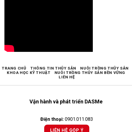
TRANG CHỦ
THÔNG TIN THỦY SẢN
NUÔI TRỒNG THỦY SẢN
KHOA HỌC KỸ THUẬT
NUÔI TRỒNG THỦY SẢN BỀN VỮNG
LIÊN HỆ
Vận hành và phát triển DASMe
Điện thoại:
0901.011.083
LIÊN HỆ GÓP Ý