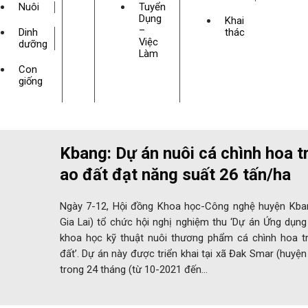
Nuôi
Tuyển
Dụng
Khai
–
Dinh
thác
Việc
dưỡng
Làm
Con
giống
Kbang: Dự án nuôi cá chình hoa t
ao đất đạt năng suất 26 tấn/ha
Ngày 7-12, Hội đồng Khoa học-Công nghệ huyện Kban
Gia Lai) tổ chức hội nghị nghiệm thu ‘Dự án Ứng dụng
khoa học kỹ thuật nuôi thương phẩm cá chình hoa t
đất’. Dự án này được triển khai tại xã Đak Smar (huyệ
trong 24 tháng (từ 10-2021 đến…