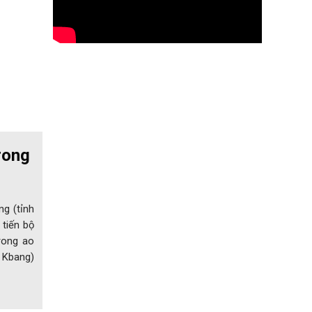
rong
g (tỉnh
 tiến bộ
rong ao
n Kbang)