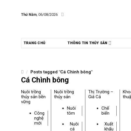
Skip
to
Thứ Năm
, 06/08/2026
content
TRANG CHỦ
THÔNG TIN THỦY SẢN
/
Posts tagged "Cá Chình bông"
Cá Chình bông
Nuôi trồng
Nuôi trồng
Thị Trường –
Kho
thủy sản bền
thủy sản
Giá Cả
thuậ
vững
Nuôi
Chế
Công
tôm
biến
nghệ
mới
Nuôi
Xuất
cá
khẩu