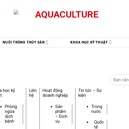
NUÔI TRỒNG THỦY SẢN
KHOA HỌC KỸ THUẬT
a học kỹ
Liên
Hoạt động
Tin tức – Sự
t
hệ
doanh nghiệp
kiện
Phòng
Sản
Trong
ngừa
phẩm
nước
dịch
– Dịch
bệnh
vụ
Quốc
tế