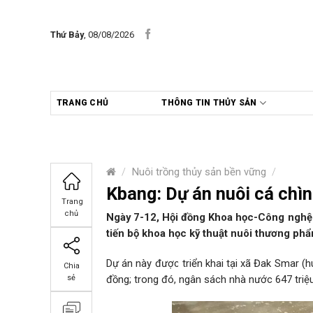
Skip
to
Thứ Bảy
, 08/08/2026
content
TRANG CHỦ
THÔNG TIN THỦY SẢN
/
Nuôi trồng thủy sản bền vững
/
Kbang: Dự án nuôi cá chìn
Trang
chủ
Ngày 7-12, Hội đồng Khoa học-Công nghệ h
tiến bộ khoa học kỹ thuật nuôi thương phẩ
Dự án này được triển khai tại xã Đak Smar (h
Chia
đồng; trong đó, ngân sách nhà nước 647 triệ
sẻ