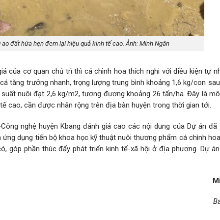
g ao đất hứa hẹn đem lại hiệu quả kinh tế cao. Ảnh: Minh Ngân
của cơ quan chủ trì thì cá chình hoa thích nghi với điều kiện tự n
cá tăng trưởng nhanh, trọng lượng trung bình khoảng 1,6 kg/con sau
 suất nuôi đạt 2,6 kg/m2, tương đương khoảng 26 tấn/ha. Đây là mô
 tế cao, cần được nhân rộng trên địa bàn huyện trong thời gian tới.
c-Công nghệ huyện Kbang đánh giá cao các nội dung của Dự án đã 
án ứng dụng tiến bộ khoa học kỹ thuật nuôi thương phẩm cá chình ho
ó, góp phần thúc đẩy phát triển kinh tế-xã hội ở địa phương. Dự á
M
Bá