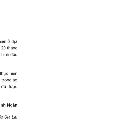
hiên ở địa
 20 tháng
 hình đầu
thực hiện
a trong ao
n đã được
inh Ngân
o Gia Lai