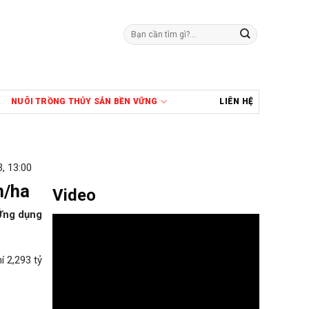
Tìm
kiếm:
NUÔI TRỒNG THỦY SẢN BỀN VỮNG
LIÊN HỆ
, 13:00
n/ha
Video
 Ứng dụng
í 2,293 tỷ