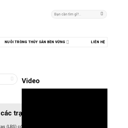
Tìm
kiếm:
NUÔI TRỒNG THỦY SẢN BỀN VỮNG
LIÊN HỆ
Video
 các trại tôm giống
s (LBS) có tác động nghiêm trọng đến hệ tiêu