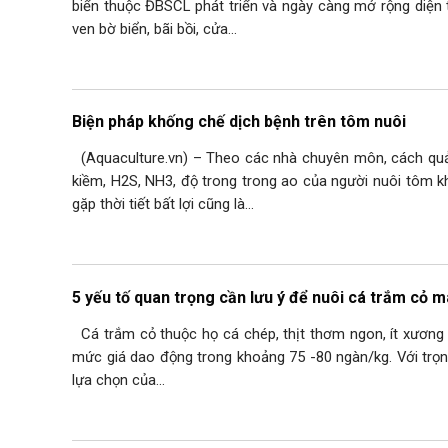
biển thuộc ĐBSCL phát triển và ngày càng mở rộng diện 
ven bờ biển, bãi bồi, cửa…
Biện pháp khống chế dịch bệnh trên tôm nuôi
(Aquaculture.vn) – Theo các nhà chuyên môn, cách quản lý
kiềm, H2S, NH3, độ trong trong ao của người nuôi tôm kh
gặp thời tiết bất lợi cũng là…
5 yếu tố quan trọng cần lưu ý để nuôi cá trắm cỏ m
Cá trắm cỏ thuộc họ cá chép, thịt thơm ngon, ít xương
mức giá dao động trong khoảng 75 -80 ngàn/kg. Với trọng
lựa chọn của…