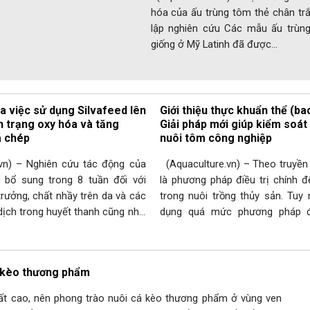
hóa của ấu trùng tôm thẻ chân tră
lập nghiên cứu Các mẫu ấu trùn
giống ở Mỹ Latinh đã được…
 việc sử dụng Silvafeed lên
Giới thiệu thực khuẩn thể (b
nh trạng oxy hóa và tăng
Giải pháp mới giúp kiểm soát
á chép
nuôi tôm công nghiệp
) – Nghiên cứu tác động của
(Aquaculture.vn) – Theo truyền 
 bổ sung trong 8 tuần đối với
là phương pháp điều trị chính đ
trưởng, chất nhầy trên da và các
trong nuôi trồng thủy sản. Tuy 
dịch trong huyết thanh cũng như
dụng quá mức phương pháp điề
g oxy hóa ở cá chép (Cyprinus
tượng kháng thuốc sẽ hạn chế v
ng đã được thực hiện và cho kết…
trong các hệ thống nuôi trồng, đ
á kèo thương phẩm
rất cao, nên phong trào nuôi cá kèo thương phẩm ở vùng ven