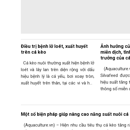
Điều trị bệnh lở loét, xuất huyết
Ảnh hưởng của
trên cá kèo
miễn dịch, tì
trưởng của c
Cá kèo nuôi thường xuất hiện bệnh lở
(Aquaculture.vn
loét và lây lan trên diện rộng với dấu
Silvafeed được
hiệu bệnh lý là cá yếu, bơi xoay tròn,
hiệu suất tăng 
xuất huyết trên thân, tại các vi và hậu
thông số miễn 
môn, trên thân cá với nhiều vết lở loét,
khả năng chốn
cá chết với tỉ lệ khá cao. Ngày 03
carpio L.) giố
tháng…
Một số biện pháp giúp nâng cao năng suất nuôi c
(Aquaculture.vn) – Hiện nhu cầu tiêu thụ cá kèo tăng 