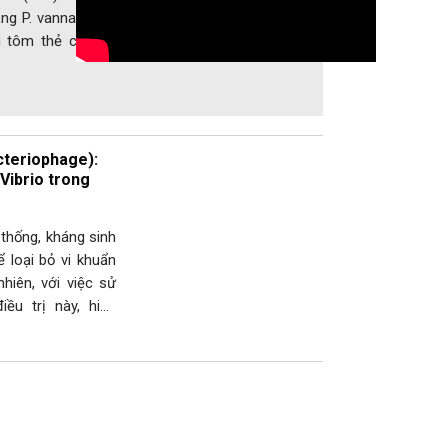
́ng P. vannamei, tỷ lệ tử vong lên tới 90%. Thiết
g tôm thẻ chân trắng (P. vannamei) từ hai trại
acteriophage):
 Vibrio trong
thống, kháng sinh
ể loại bỏ vi khuẩn
nhiên, với việc sử
u trị này, hiện
iệc sử dụng chúng
ặc…