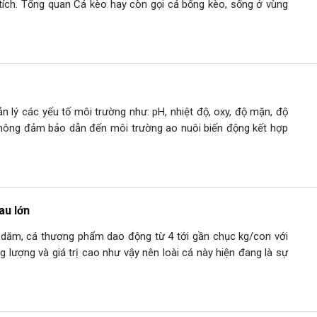
tích. Tổng quan Cá kèo hay còn gọi cá bống kèo, sống ở vùng
 các yếu tố môi trường như: pH, nhiệt độ, oxy, độ mặn, độ
ông đảm bảo dẫn đến môi trường ao nuôi biến động kết hợp
au lớn
 dăm, cá thương phẩm dao động từ 4 tới gần chục kg/con với
 lượng và giá trị cao như vậy nên loài cá này hiện đang là sự