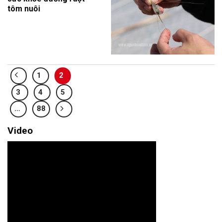
tôm nuôi
1
2
3
4
5
…
88
Video