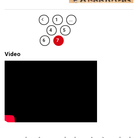
1
…
4
5
6
7
Video