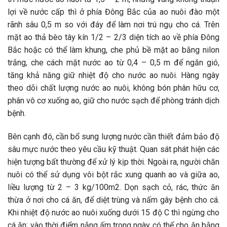
lợi về nước cấp thì ở phía Đông Bắc của ao nuôi đào một
rãnh sâu 0,5 m so với đáy để làm nơi trú ngụ cho cá. Trên
mặt ao thả bèo tây kín 1/2 – 2/3 diện tích ao về phía Đông
Bắc hoặc có thể làm khung, che phủ bề mặt ao bằng nilon
trắng, che cách mặt nước ao từ 0,4 – 0,5 m để ngăn gió,
tăng khả năng giữ nhiệt độ cho nước ao nuôi. Hàng ngày
theo dõi chất lượng nước ao nuôi, không bón phân hữu cơ,
phân vô cơ xuống ao, giữ cho nước sạch để phòng tránh dịch
bệnh.
Bên cạnh đó, cần bổ sung lượng nước cần thiết đảm bảo độ
sâu mực nước theo yêu cầu kỹ thuật. Quan sát phát hiện các
hiện tượng bất thường để xử lý kịp thời. Ngoài ra, người chăn
nuôi có thể sử dụng vôi bột rắc xung quanh ao và giữa ao,
liều lượng từ 2 – 3 kg/100m2. Dọn sạch cỏ, rác, thức ăn
thừa ở nơi cho cá ăn, để diệt trùng và nấm gây bệnh cho cá.
Khi nhiệt độ nước ao nuôi xuống dưới 15 độ C thì ngừng cho
cá ăn; vào thời điểm nắng ấm trong ngày có thể cho ăn bằng