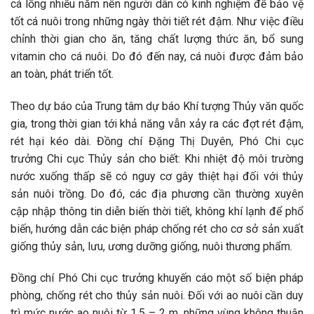
cá lồng nhiều năm nên người dân có kinh nghiệm để bảo vệ
tốt cá nuôi trong những ngày thời tiết rét đậm. Như việc điều
chỉnh thời gian cho ăn, tăng chất lượng thức ăn, bổ sung
vitamin cho cá nuôi. Do đó đến nay, cá nuôi được đảm bảo
an toàn, phát triển tốt.
Theo dự báo của Trung tâm dự báo Khí tượng Thủy văn quốc
gia, trong thời gian tới khả năng vẫn xảy ra các đợt rét đậm,
rét hại kéo dài. Đồng chí Đặng Thị Duyên, Phó Chi cục
trưởng Chi cục Thủy sản cho biết: Khi nhiệt độ môi trường
nước xuống thấp sẽ có nguy cơ gây thiệt hại đối với thủy
sản nuôi trồng. Do đó, các địa phương cần thường xuyên
cập nhập thông tin diễn biến thời tiết, không khí lạnh để phổ
biến, hướng dẫn các biện pháp chống rét cho cơ sở sản xuất
giống thủy sản, lưu, ương dưỡng giống, nuôi thương phẩm.
Đồng chí Phó Chi cục trưởng khuyến cáo một số biện pháp
phòng, chống rét cho thủy sản nuôi. Đối với ao nuôi cần duy
trì mức nước ao nuôi từ 1,5 – 2 m, những vùng không thuận