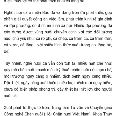
điện, thủy lợi có thể phát triển nuôi cá lồng bè.
Nghề nuôi cá ở miền Bắc đã và đang trên đà phát triển, góp
phần giải quyết công ăn việc làm, phát triển kinh tế gia đình
và địa phương, ổn định an sinh xã hội. Nhiều địa phương đã
xây dựng được vùng nuôi chuyên canh với các đối tượng
nuôi chủ yếu như: cá rô phi, cá chép, cá trắm cỏ, cá trắm đen,
cá vược, cá lăng… với nhiều hình thức nuôi trong ao, lồng bè,
bể.
Tuy nhiên, nghề nuôi cá vẫn còn tồn tại nhiều hạn chế như:
quy mô chăn nuôi manh mún, kỹ thuật chăn nuôi còn hạn chế,
môi trường ngày càng ô nhiễm, dịch bệnh ngày càng nhiều.
Đặc biệt, ngày càng xuất hiện nhiều loại bệnh mới nguy hiểm,
chưa có biện pháp phòng trị, gây thiệt hại rất lớn cho người
nuôi cá.
Xuất phát từ thực tế trên, Trung tâm Tư vấn và Chuyển giao
Công nghệ Chăn nuôi (Hội Chăn nuôi Việt Nam), Khoa Thủy