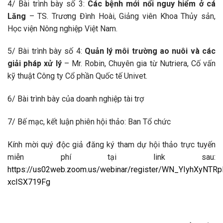
4/ Bài trình bày số 3:
Các bệnh mới nổi nguy hiểm ở cá
Lăng
– TS. Trương Đình Hoài, Giảng viên Khoa Thủy sản,
Học viện Nông nghiệp Việt Nam.
5/ Bài trình bày số 4:
Quản lý môi trường ao nuôi và các
giải pháp xử lý
– Mr. Robin, Chuyên gia từ Nutriera, Cố vấn
kỹ thuật Công ty Cổ phần Quốc tế Univet.
6/ Bài trình bày của doanh nghiệp tài trợ
7/ Bế mạc, kết luận phiên hội thảo: Ban Tổ chức
Kính mời quý độc giả đăng ký tham dự hội thảo trực tuyến
miễn phí tại link sau:
https://us02web.zoom.us/webinar/register/WN_YIyhXyNTRp
xcISX719Fg