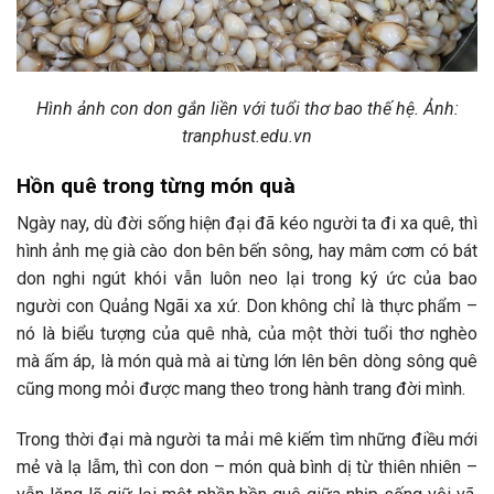
Hình ảnh con don gắn liền với tuổi thơ bao thế hệ. Ảnh:
tranphust.edu.vn
Hồn quê trong từng món quà
Ngày nay, dù đời sống hiện đại đã kéo người ta đi xa quê, thì
hình ảnh mẹ già cào don bên bến sông, hay mâm cơm có bát
don nghi ngút khói vẫn luôn neo lại trong ký ức của bao
người con Quảng Ngãi xa xứ. Don không chỉ là thực phẩm –
nó là biểu tượng của quê nhà, của một thời tuổi thơ nghèo
mà ấm áp, là món quà mà ai từng lớn lên bên dòng sông quê
cũng mong mỏi được mang theo trong hành trang đời mình.
Trong thời đại mà người ta mải mê kiếm tìm những điều mới
mẻ và lạ lẫm, thì con don – món quà bình dị từ thiên nhiên –