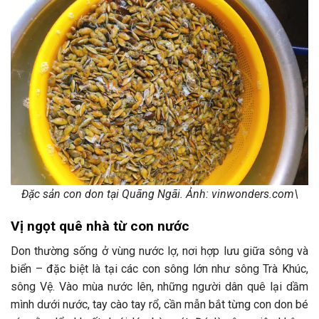
Đặc sản con don tại Quãng Ngãi. Ảnh: vinwonders.com\
Vị ngọt quê nhà từ con nước
Don thường sống ở vùng nước lợ, nơi hợp lưu giữa sông và
biển – đặc biệt là tại các con sông lớn như sông Trà Khúc,
sông Vệ. Vào mùa nước lên, những người dân quê lại dầm
mình dưới nước, tay cào tay rổ, cần mẫn bắt từng con don bé