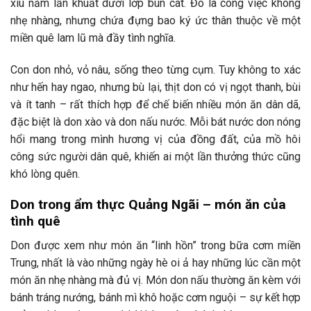
xíu nằm lẩn khuất dưới lớp bùn cát. Đó là công việc không
nhẹ nhàng, nhưng chứa đựng bao ký ức thân thuộc về một
miền quê lam lũ mà đầy tình nghĩa.
Con don nhỏ, vỏ nâu, sống theo từng cụm. Tuy không to xác
như hến hay ngao, nhưng bù lại, thịt don có vị ngọt thanh, bùi
và ít tanh – rất thích hợp để chế biến nhiều món ăn dân dã,
đặc biệt là don xào và don nấu nước. Mỗi bát nước don nóng
hổi mang trong mình hương vị của đồng đất, của mồ hôi
công sức người dân quê, khiến ai một lần thưởng thức cũng
khó lòng quên.
Don trong ẩm thực Quảng Ngãi – món ăn của
tình quê
Don được xem như món ăn “linh hồn” trong bữa cơm miền
Trung, nhất là vào những ngày hè oi ả hay những lúc cần một
món ăn nhẹ nhàng mà đủ vị. Món don nấu thường ăn kèm với
bánh tráng nướng, bánh mì khô hoặc cơm nguội – sự kết hợp