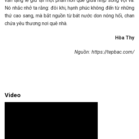
vẫn lặng lẽ giữ lại một phần hồn quê giữa nhịp sống vội vã.
Nó nhắc nhở ta rằng: đôi khi, hạnh phúc không đến từ những
thứ cao sang, mà bắt nguồn từ bát nước don nóng hổi, chan
chứa yêu thương nơi quê nhà.
Hòa Thy
Nguồn: https://tepbac.com/
Video