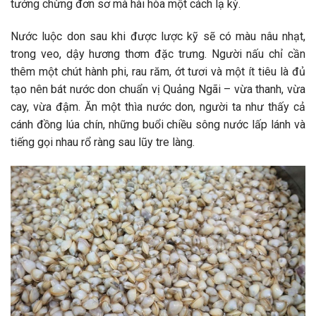
tưởng chừng đơn sơ mà hài hòa một cách lạ kỳ.
Nước luộc don sau khi được lược kỹ sẽ có màu nâu nhạt,
trong veo, dậy hương thơm đặc trưng. Người nấu chỉ cần
thêm một chút hành phi, rau răm, ớt tươi và một ít tiêu là đủ
tạo nên bát nước don chuẩn vị Quảng Ngãi – vừa thanh, vừa
cay, vừa đậm. Ăn một thìa nước don, người ta như thấy cả
cánh đồng lúa chín, những buổi chiều sông nước lấp lánh và
tiếng gọi nhau rổ ràng sau lũy tre làng.