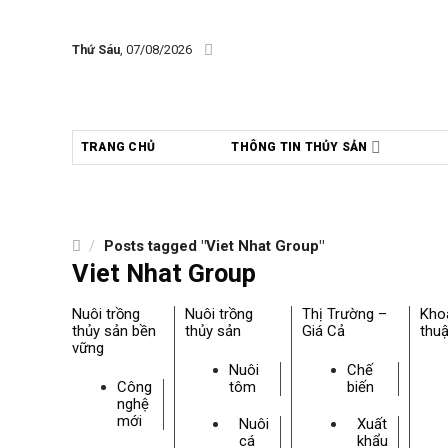
Skip
to
Thứ Sáu
, 07/08/2026
content
TRANG CHỦ
THÔNG TIN THỦY SẢN
/
Posts tagged "Viet Nhat Group"
Viet Nhat Group
Nuôi trồng
Nuôi trồng
Thị Trường –
Kho
thủy sản bền
thủy sản
Giá Cả
thuậ
vững
Nuôi
Chế
Công
tôm
biến
nghệ
mới
Nuôi
Xuất
cá
khẩu