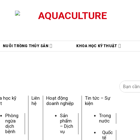
NUÔI TRỒNG THỦY SẢN
KHOA HỌC KỸ THUẬT
a học kỹ
Liên
Hoạt động
Tin tức – Sự
t
hệ
doanh nghiệp
kiện
Phòng
Sản
Trong
ngừa
phẩm
nước
dịch
– Dịch
bệnh
vụ
Quốc
tế