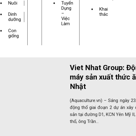
Nuôi
Tuyển
Dụng
Khai
–
Dinh
thác
Việc
dưỡng
Làm
Con
giống
Viet Nhat Group: Độ
máy sản xuất thức ă
Nhật
(Aquaculture.vn) – Sáng ngày 23
động thổ giai đoạn 2 dự án xây
sản tại đường D1, KCN Yên Mỹ II,
thổ, ông Trần…