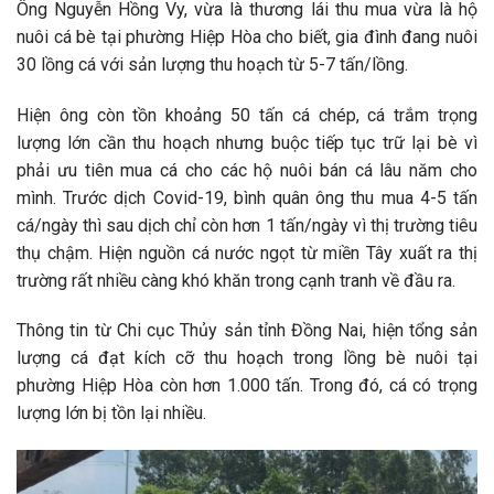
Ông Nguyễn Hồng Vy, vừa là thương lái thu mua vừa là hộ
nuôi cá bè tại phường Hiệp Hòa cho biết, gia đình đang nuôi
30 lồng cá với sản lượng thu hoạch từ 5-7 tấn/lồng.
Hiện ông còn tồn khoảng 50 tấn cá chép, cá trắm trọng
lượng lớn cần thu hoạch nhưng buộc tiếp tục trữ lại bè vì
phải ưu tiên mua cá cho các hộ nuôi bán cá lâu năm cho
mình. Trước dịch Covid-19, bình quân ông thu mua 4-5 tấn
cá/ngày thì sau dịch chỉ còn hơn 1 tấn/ngày vì thị trường tiêu
thụ chậm. Hiện nguồn cá nước ngọt từ miền Tây xuất ra thị
trường rất nhiều càng khó khăn trong cạnh tranh về đầu ra.
Thông tin từ Chi cục Thủy sản tỉnh Đồng Nai, hiện tổng sản
lượng cá đạt kích cỡ thu hoạch trong lồng bè nuôi tại
phường Hiệp Hòa còn hơn 1.000 tấn. Trong đó, cá có trọng
lượng lớn bị tồn lại nhiều.