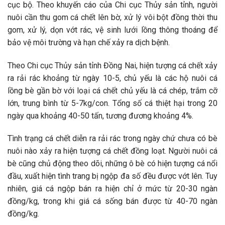
cục bộ. Theo khuyến cáo của Chi cục Thủy sản tỉnh, người
nuôi cần thu gom cá chết lên bờ, xử lý vôi bột đồng thời thu
gom, xử lý, dọn vớt rác, vệ sinh lưới lồng thông thoáng để
bảo vệ môi trường và hạn chế xảy ra dịch bệnh.
Theo Chi cục Thủy sản tỉnh Đồng Nai, hiện tượng cá chết xảy
ra rải rác khoảng từ ngày 10-5, chủ yếu là các hộ nuôi cá
lồng bè gần bờ với loại cá chết chủ yếu là cá chép, trắm cỡ
lớn, trung bình từ 5-7kg/con. Tổng số cá thiệt hại trong 20
ngày qua khoảng 40-50 tấn, tương đương khoảng 4%.
Tình trạng cá chết diễn ra rải rác trong ngày chứ chưa có bè
nuôi nào xảy ra hiện tượng cá chết đồng loạt. Người nuôi cá
bè cũng chủ động theo dõi, những ô bè có hiện tượng cá nổi
đầu, xuất hiện tình trang bị ngộp đa số đều được vớt lên. Tuy
nhiên, giá cá ngộp bán ra hiện chỉ ở mức từ 20-30 ngàn
đồng/kg, trong khi giá cá sống bán được từ 40-70 ngàn
đồng/kg.