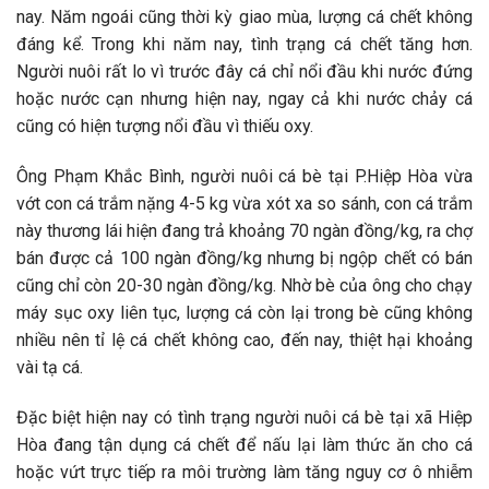
nay. Năm ngoái cũng thời kỳ giao mùa, lượng cá chết không
đáng kể. Trong khi năm nay, tình trạng cá chết tăng hơn.
Người nuôi rất lo vì trước đây cá chỉ nổi đầu khi nước đứng
hoặc nước cạn nhưng hiện nay, ngay cả khi nước chảy cá
cũng có hiện tượng nổi đầu vì thiếu oxy.
Ông Phạm Khắc Bình, người nuôi cá bè tại P.Hiệp Hòa vừa
vớt con cá trắm nặng 4-5 kg vừa xót xa so sánh, con cá trắm
này thương lái hiện đang trả khoảng 70 ngàn đồng/kg, ra chợ
bán được cả 100 ngàn đồng/kg nhưng bị ngộp chết có bán
cũng chỉ còn 20-30 ngàn đồng/kg. Nhờ bè của ông cho chạy
máy sục oxy liên tục, lượng cá còn lại trong bè cũng không
nhiều nên tỉ lệ cá chết không cao, đến nay, thiệt hại khoảng
vài tạ cá.
Đặc biệt hiện nay có tình trạng người nuôi cá bè tại xã Hiệp
Hòa đang tận dụng cá chết để nấu lại làm thức ăn cho cá
hoặc vứt trực tiếp ra môi trường làm tăng nguy cơ ô nhiễm