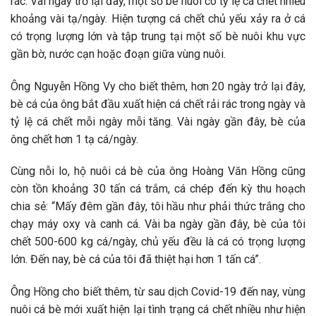
rác. Vài ngày trở lại đây, một số bè nuôi có tỷ lệ cá chết nhiều
khoảng vài tạ/ngày. Hiện tượng cá chết chủ yếu xảy ra ở cá
có trọng lượng lớn và tập trung tại một số bè nuôi khu vực
gần bờ, nước cạn hoặc đoạn giữa vùng nuôi.
Ông Nguyễn Hồng Vy cho biết thêm, hơn 20 ngày trở lại đây,
bè cá của ông bắt đầu xuất hiện cá chết rải rác trong ngày và
tỷ lệ cá chết mỗi ngày mỗi tăng. Vài ngày gần đây, bè của
ông chết hơn 1 tạ cá/ngày.
Cùng nỗi lo, hộ nuôi cá bè của ông Hoàng Văn Hồng cũng
còn tồn khoảng 30 tấn cá trắm, cá chép đến kỳ thu hoạch
chia sẻ: “Mấy đêm gần đây, tôi hầu như phải thức trắng cho
chạy máy oxy và canh cá. Vài ba ngày gần đây, bè của tôi
chết 500-600 kg cá/ngày, chủ yếu đều là cá có trọng lượng
lớn. Đến nay, bè cá của tôi đã thiệt hại hơn 1 tấn cá”.
Ông Hồng cho biết thêm, từ sau dịch Covid-19 đến nay, vùng
nuôi cá bè mới xuất hiện lại tình trạng cá chết nhiều như hiện