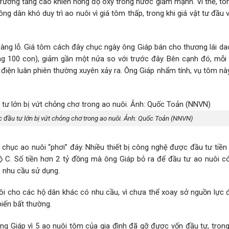
i trường tăng cao khiến nồng độ oxy trong nước giảm mạnh. Vì thế, t
g dân khó duy trì ao nuôi vì giá tôm thấp, trong khi giá vật tư đầu 
àng lỗ. Giá tôm cách đây chục ngày ông Giáp bán cho thương lái da
g 100 con), giảm gần một nửa so với trước đây. Bên cạnh đó, mỗi
t điện luân phiên thường xuyên xảy ra. Ông Giáp nhẩm tính, vụ tôm này
c đầu tư lớn bị vứt chỏng chơ trong ao nuôi. Ảnh: Quốc Toản (NNVN)
hục ao nuôi “phơi” đáy. Nhiều thiết bị công nghệ được đầu tư tiền 
 C. Số tiền hơn 2 tỷ đồng mà ông Giáp bỏ ra để đầu tư ao nuôi c
ó nhu cầu sử dụng.
ôi cho các hộ dân khác có nhu cầu, vì chưa thể xoay sở nguồn lực đ
 biến bất thường.
g Giáp vì 5 ao nuôi tôm của gia đình đã gỡ được vốn đầu tư, trong