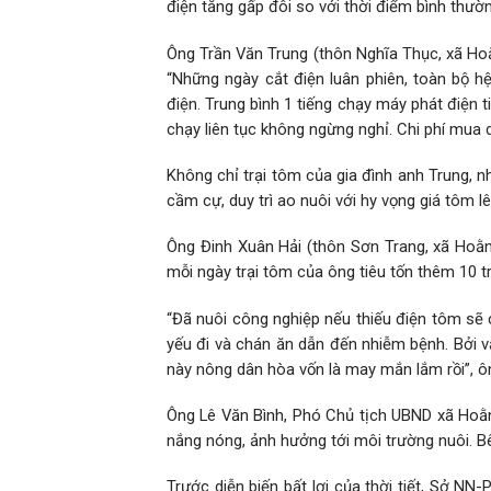
điện tăng gấp đôi so với thời điểm bình thườn
Ông Trần Văn Trung (thôn Nghĩa Thục, xã Hoằ
“Những ngày cắt điện luân phiên, toàn bộ 
điện. Trung bình 1 tiếng chạy máy phát điện 
chạy liên tục không ngừng nghỉ. Chi phí mua 
Không chỉ trại tôm của gia đình anh Trung, 
cầm cự, duy trì ao nuôi với hy vọng giá tôm l
Ông Đinh Xuân Hải (thôn Sơn Trang, xã Hoằng
mỗi ngày trại tôm của ông tiêu tốn thêm 10 tr
“Đã nuôi công nghiệp nếu thiếu điện tôm sẽ 
yếu đi và chán ăn dẫn đến nhiễm bệnh. Bởi v
này nông dân hòa vốn là may mắn lắm rồi”, ôn
Ông Lê Văn Bình, Phó Chủ tịch UBND xã Hoằng
nắng nóng, ảnh hưởng tới môi trường nuôi. B
Trước diễn biến bất lợi của thời tiết, Sở N