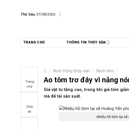
Skip
to
Thứ Sáu
, 07/08/2026
content
TRANG CHỦ
THÔNG TIN THỦY SẢN
/
Nuôi trồng thủy sản
/
Nuôi tôm
/
Ao tôm trơ đáy vì nắng nó
Trang
chủ
Giá vật tư tăng cao, trong khi giá tôm giả
mà để tái sản xuất.
Chia
sẻ
Nhiều hồ tôm tại xã