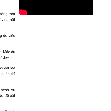
không một
ảy ra mất
g do việc
ản. Mặc dù
” đáy.
hở dài mà
a, ăn thì
g bệnh. Vụ
háo để cắt