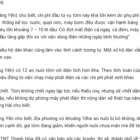
g.
ng Yến) cho biết, chi phí đầu tư vụ tôm này khá tốn kém do phụ phí
hệ thống bể lọc nước, quạt nớc, máy bơm đều được vận hành bằng
tiêu tốn khoảng 7 – 10 lít dầu. Có đợt mất điện cả ngày, cả đêm, máy
dầu tăng gấp đôi so với việc dùng điện những ngày bình thường”.
nhiều hộ dân khác cũng lâm vào tình cảnh tương tự. Một số hộ dân v
ên cao.
 Yến) có 12 ao nuôi tôm với diện tích hơn 6ha. Theo tính toán của
iệu đồng từ việc chạy máy phát điện và các chi phí phát sinh khác.
chết. Tôm không chết ngay lập tức nếu thiếu oxy, nhưng sẽ chết dần
ậy, nếu không dự phòng máy phát điện thì nông dân sẽ thiệt hại nặn
g Hải cho biết.
 Yến cho biết, địa phương có khoảng 10ha ao nuôi bị bỏ không, do 
ên cạnh đó, giá tôm đang giảm, khiến người nuôi chưa mặn mà để tái
N-PTNT Thanh Hóa đã có văn bản gửi các huyện, thị xã, thành phố về