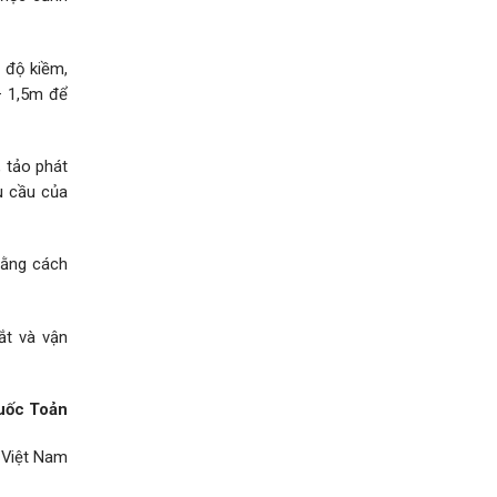
 độ kiềm,
– 1,5m để
 tảo phát
u cầu của
bằng cách
ắt và vận
uốc Toản
 Việt Nam