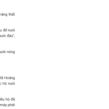
nắng thất
u để nuôi
nuôi đâu”,
người nông
 Xã Hoằng
c hộ nuôi
hiều hộ đã
g máy phát