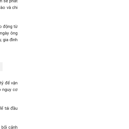
ôm sẽ phát
vào và chi
o động từ
 ngày ông
, gia đình
tỷ để vận
ó nguy cơ
ể tái đầu
 bối cảnh