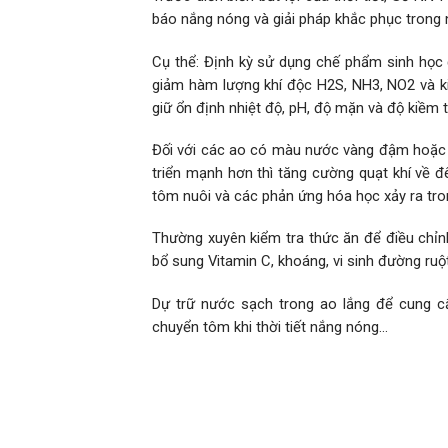
báo nắng nóng và giải pháp khắc phục trong 
Cụ thể: Định kỳ sử dụng chế phẩm sinh học 
giảm hàm lượng khí độc H2S, NH3, NO2 và ki
giữ ổn định nhiệt độ, pH, độ mặn và độ kiềm 
Đối với các ao có màu nước vàng đậm hoặc xa
triển mạnh hơn thì tăng cường quạt khí về
tôm nuôi và các phản ứng hóa học xảy ra tro
Thường xuyên kiểm tra thức ăn để điều chỉ
bổ sung Vitamin C, khoáng, vi sinh đường ruộ
Dự trữ nước sạch trong ao lắng để cung cấ
chuyển tôm khi thời tiết nắng nóng…