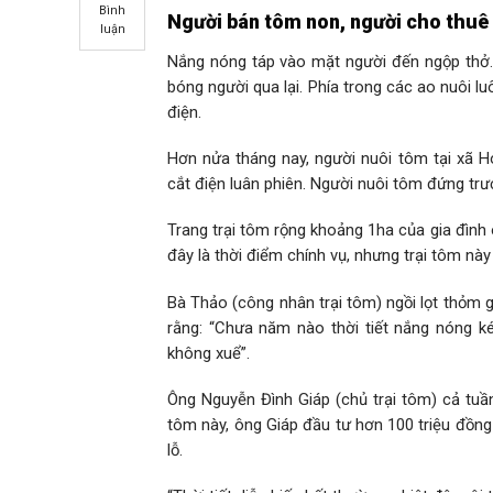
Bình
Người bán tôm non, người cho thuê
luận
Nắng nóng táp vào mặt người đến ngộp thở
bóng người qua lại. Phía trong các ao nuôi 
điện.
Hơn nửa tháng nay, người nuôi tôm tại xã 
cắt điện luân phiên. Người nuôi tôm đứng tr
Trang trại tôm rộng khoảng 1ha của gia đình 
đây là thời điểm chính vụ, nhưng trại tôm này 
Bà Thảo (công nhân trại tôm) ngồi lọt thỏm 
rằng: “Chưa năm nào thời tiết nắng nóng k
không xuể”.
Ông Nguyễn Đình Giáp (chủ trại tôm) cả tuần
tôm này, ông Giáp đầu tư hơn 100 triệu đồng 
lỗ.