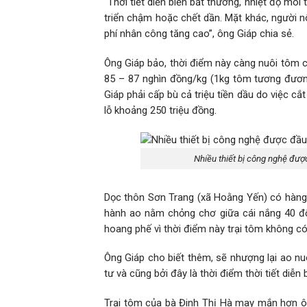
“Thời tiết diễn biến bất thường, nhiệt độ mô
triển chậm hoặc chết dần. Mặt khác, người nôn
phí nhân công tăng cao”, ông Giáp chia sẻ.
Ông Giáp bảo, thời điểm này càng nuôi tôm c
85 – 87 nghìn đồng/kg (1kg tôm tương đươn
Giáp phải cấp bù cả triệu tiền dầu do việc cắ
lỗ khoảng 250 triệu đồng.
Nhiều thiết bị công nghệ đượ
Dọc thôn Sơn Trang (xã Hoằng Yến) có hàng c
hành ao nằm chỏng chơ giữa cái nắng 40 độ
hoang phế vì thời điểm này trại tôm không c
Ông Giáp cho biết thêm, sẽ nhượng lại ao nu
tư và cũng bởi đây là thời điểm thời tiết diễn
Trại tôm của bà Đinh Thị Hà may mắn hơn ôn