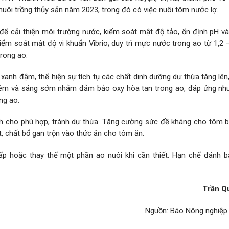
nuôi trồng thủy sản năm 2023, trong đó có việc nuôi tôm nước lợ.
để cải thiện môi trường nước, kiểm soát mật độ tảo, ổn định pH và
ểm soát mật độ vi khuẩn Vibrio; duy trì mực nước trong ao từ 1,2 
trong ao.
nh đậm, thể hiện sự tích tụ các chất dinh dưỡng dư thừa tăng lên,
 đêm và sáng sớm nhằm đảm bảo oxy hòa tan trong ao, đáp ứng nh
ng ao.
nh cho phù hợp, tránh dư thừa. Tăng cường sức đề kháng cho tôm 
t, chất bổ gan trộn vào thức ăn cho tôm ăn.
p hoặc thay thế một phần ao nuôi khi cần thiết. Hạn chế đánh b
Trần Q
Nguồn: Báo Nông nghiệp