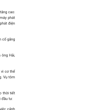
 tăng cao:
 máy phát
 phát điện
ẫn cố gắng
 ông Hải,
 vì cơ thể
g. Vụ tôm
thời tiết
 đầu tư.
 việc cảnh