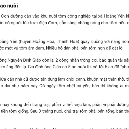
 ao nuôi
. Con đường dẫn vào khu nuôi tôm công nghiệp tại xã Hoằng Yến 
luôn có người túc trực điện đóm, sẵn sàng chống nóng cho tôm nếu x
Hoằng Yến (huyện Hoằng Hóa, Thanh Hóa) quay cuồng với nắng nón
ước một vụ tôm ảm đạm. Nhiều hộ dân phải bán tôm non để cắt lỗ.
ông Nguyễn Đình Giáp còn lại 2 công nhân trông coi, bảo quản tài s
im ắng đến lạ. Gia đình ông Giáp có 8 ao nuôi thì có tới 5 ao đã “phơi
giữa căn nhà cũ được tận dụng làm chòi canh, khuôn mặt thẫn thờ, t
éo dài như năm nay. Có ngày tôm chết cả yến, bán thì không ai mu
 nay không đến trang trại, phần vì hết việc làm, phần vì phải dưỡn
tiền tôm giống. Sau 3 tháng nuôi, chủ trại tôm phải bán tống, bán t