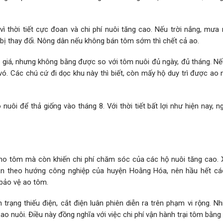
ì thời tiết cực đoan và chi phí nuôi tăng cao. Nếu trời nắng, mưa 
bị thay đổi. Nông dân nếu không bán tôm sớm thì chết cả ao.
 giá, nhưng không bằng được so với tôm nuôi đủ ngày, đủ tháng. Nế
ó. Các chú cứ đi dọc khu này thì biết, còn mấy hộ duy trì được ao 
 nuôi để thả giống vào tháng 8. Với thời tiết bất lợi như hiện nay, 
 cho tôm mà còn khiến chi phí chăm sóc của các hộ nuôi tăng cao.
sản theo hướng công nghiệp của huyện Hoằng Hóa, nên hầu hết cá
 bảo vệ ao tôm.
h trạng thiếu điện, cắt điện luân phiên diễn ra trên phạm vi rộng. N
o nuôi. Điều này đồng nghĩa với việc chi phí vận hành trại tôm bằn