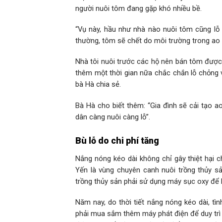
người nuôi tôm đang gặp khó nhiều bề.
“Vụ này, hầu như nhà nào nuôi tôm cũng lỗ v
thường, tôm sẽ chết do môi trường trong ao 
Nhà tôi nuôi trước các hộ nên bán tôm được
thêm một thời gian nữa chắc chắn lỗ chỏng v
bà Hà chia sẻ.
Bà Hà cho biết thêm: “Gia đình sẽ cải tạo ao
dân càng nuôi càng lỗ”.
Bù lỗ do chi phí tăng
Nắng nóng kéo dài không chỉ gây thiệt hại
Yến là vùng chuyên canh nuôi trồng thủy 
trồng thủy sản phải sử dụng máy sục oxy để
Năm nay, do thời tiết nắng nóng kéo dài, tìn
phải mua sắm thêm máy phát điện để duy trì a