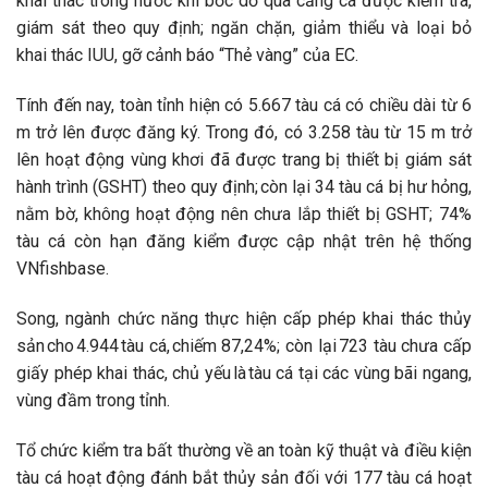
khai thác trong nước khi bốc dỡ qua cảng cá được kiểm tra,
giám sát theo quy định; ngăn chặn, giảm thiểu và loại bỏ
khai thác IUU, gỡ cảnh báo “Thẻ vàng” của EC.
Tính đến nay, toàn tỉnh hiện có 5.667 tàu cá có chiều dài từ 6
m trở lên được đăng ký. Trong đó, có 3.258 tàu từ 15 m trở
lên hoạt động vùng khơi đã được trang bị thiết bị giám sát
hành trình (GSHT) theo quy định; còn lại 34 tàu cá bị hư hỏng,
nằm bờ, không hoạt động nên chưa lắp thiết bị GSHT; 74%
tàu cá còn hạn đăng kiểm được cập nhật trên hệ thống
VNfishbase.
Song, ngành chức năng thực hiện cấp phép khai thác thủy
sản cho 4.944 tàu cá, chiếm 87,24%; còn lại 723 tàu chưa cấp
giấy phép khai thác, chủ yếu là tàu cá tại các vùng bãi ngang,
vùng đầm trong tỉnh.
Tổ chức kiểm tra bất thường về an toàn kỹ thuật và điều kiện
tàu cá hoạt động đánh bắt thủy sản đối với 177 tàu cá hoạt