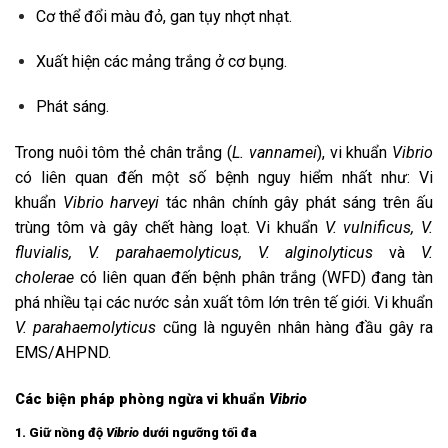
Cơ thể đổi màu đỏ, gan tụy nhợt nhạt.
Xuất hiện các mảng trắng ở cơ bụng.
Phát sáng.
Trong nuôi tôm thẻ chân trắng (
L. vannamei
), vi khuẩn
Vibrio
có liên quan đến một số bệnh nguy hiểm nhất như: Vi
khuẩn
Vibrio harveyi
tác nhân chính gây phát sáng trên ấu
trùng tôm và gây chết hàng loạt. Vi khuẩn
V. vulnificus, V.
fluvialis, V. parahaemolyticus, V. alginolyticus
và
V.
cholerae
có liên quan đến bệnh phân trắng (WFD) đang tàn
phá nhiều tại các nước sản xuất tôm lớn trên tế giới. Vi khuẩn
V. parahaemolyticus
cũng là nguyên nhân hàng đầu gây ra
EMS/AHPND.
Các biện pháp phòng ngừa vi khuẩn
Vibrio
1. Giữ nồng độ
Vibrio
dưới ngưỡng tối đa