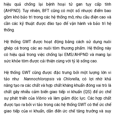
hiệu quả chống lại bệnh hoại tử gan tụy cấp tính
(AHPND). Tuy nhiên, BFT cũng có một số nhược điểm bao
gồm khó bảo trì trong các hệ thống mở, nhu cầu điện cao và
cần các kỹ thuật được đào tạo để vận hành và bảo trì hệ
thống.
Hệ thống GWT được hoạt động bằng cách sử dụng nuôi
ghép cá trong các ao nuôi tôm thương phẩm. Hệ thống này
có hiệu quả trong việc chống lại EMS/AHPND và mang lại
sức khỏe tôm được cải thiện cùng với tỷ lệ sống cao.
Hệ thống GWT cũng được đặc trưng bởi một lượng lớn vi
tảo như
Nannochloropsis
và
Chlorella
, có lợi nhờ khả
năng tạo ra các chất và hợp chất kháng khuẩn đóng vai trò là
chất gây nhiễu cảm biến giao tiếp vi khuẩn (QS) để ức chế
sự phát triển của
Vibrio
và làm giảm độc lực. Các hợp chất
được tạo ra bởi vi tảo trong các hệ thống GWT có thể ức chế
giao tiếp của vi khuẩn, dẫn đến ức chế tăng trưởng và suy