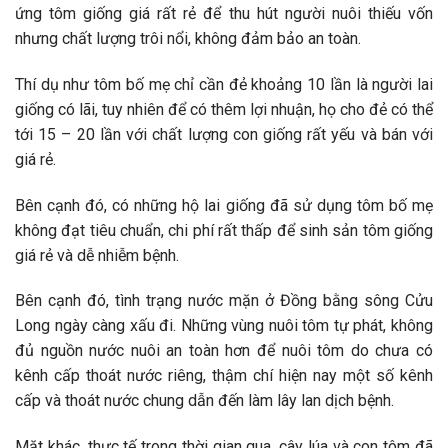
ứng tôm giống giá rất rẻ để thu hút người nuôi thiếu vốn
nhưng chất lượng trôi nổi, không đảm bảo an toàn.
Thí dụ như tôm bố mẹ chỉ cần đẻ khoảng 10 lần là người lai
giống có lãi, tuy nhiên để có thêm lợi nhuận, họ cho đẻ có thể
tới 15 – 20 lần với chất lượng con giống rất yếu và bán với
giá rẻ.
Bên cạnh đó, có những hộ lai giống đã sử dụng tôm bố mẹ
không đạt tiêu chuẩn, chi phí rất thấp để sinh sản tôm giống
giá rẻ và dễ nhiễm bệnh.
Bên cạnh đó, tình trạng nước mặn ở Đồng bằng sông Cửu
Long ngày càng xấu đi. Những vùng nuôi tôm tự phát, không
đủ nguồn nước nuôi an toàn hơn để nuôi tôm do chưa có
kênh cấp thoát nước riêng, thậm chí hiện nay một số kênh
cấp và thoát nước chung dẫn đến làm lây lan dịch bệnh.
Mặt khác, thực tế trong thời gian qua, cây lúa và con tôm đã