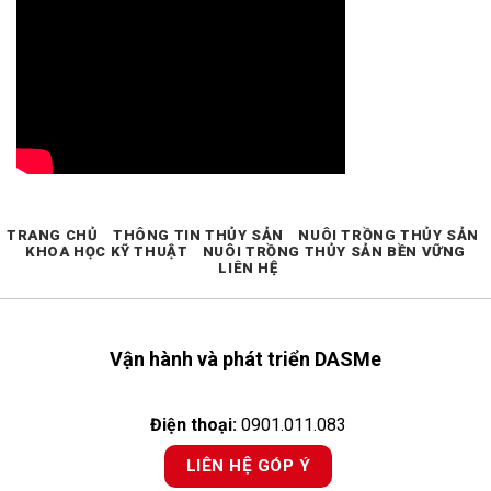
TRANG CHỦ
THÔNG TIN THỦY SẢN
NUÔI TRỒNG THỦY SẢN
KHOA HỌC KỸ THUẬT
NUÔI TRỒNG THỦY SẢN BỀN VỮNG
LIÊN HỆ
Vận hành và phát triển DASMe
Điện thoại:
0901.011.083
LIÊN HỆ GÓP Ý