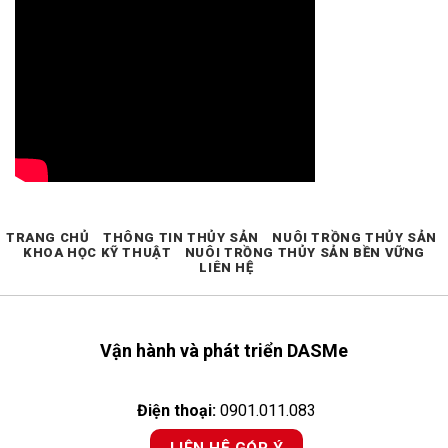
TRANG CHỦ
THÔNG TIN THỦY SẢN
NUÔI TRỒNG THỦY SẢN
KHOA HỌC KỸ THUẬT
NUÔI TRỒNG THỦY SẢN BỀN VỮNG
LIÊN HỆ
Vận hành và phát triển DASMe
Điện thoại:
0901.011.083
LIÊN HỆ GÓP Ý