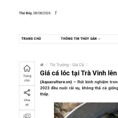
Skip
to
Thứ Bảy
, 08/08/2026
content
TRANG CHỦ
THÔNG TIN THỦY SẢN
/
Thị Trường - Giá Cả
/
Giá cá lóc tại Trà Vinh l
Trang
chủ
(Aquaculture.vn)
–
Rút kinh nghiệm tro
2023 đều nuôi rải vụ, không thả cá giốn
thấp.
Chia
sẻ