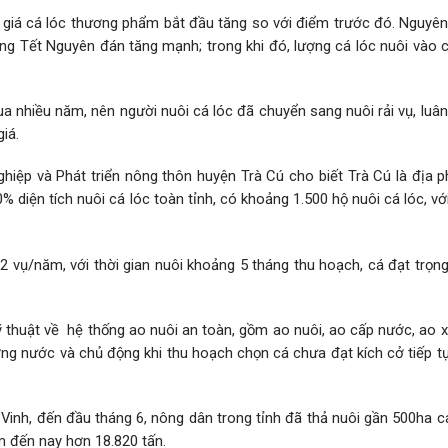
 giá cá lóc thương phẩm bắt đầu tăng so với điểm trước đó. Nguyên
ờng Tết Nguyên đán tăng mạnh; trong khi đó, lượng cá lóc nuôi vào 
ua nhiều năm, nên người nuôi cá lóc đã chuyển sang nuôi rải vụ, luâ
giá.
iệp và Phát triển nông thôn huyện Trà Cú cho biết Trà Cú là địa 
0% diện tích nuôi cá lóc toàn tỉnh, có khoảng 1.500 hộ nuôi cá lóc, với
2 vụ/năm, với thời gian nuôi khoảng 5 tháng thu hoạch, cá đạt trọn
kỹ thuật về hệ thống ao nuôi an toàn, gồm ao nuôi, ao cấp nước, ao 
ờng nước và chủ động khi thu hoạch chọn cá chưa đạt kích cở tiếp t
Vinh, đến đầu tháng 6, nông dân trong tỉnh đã thả nuôi gần 500ha c
m đến nay hơn 18.820 tấn.