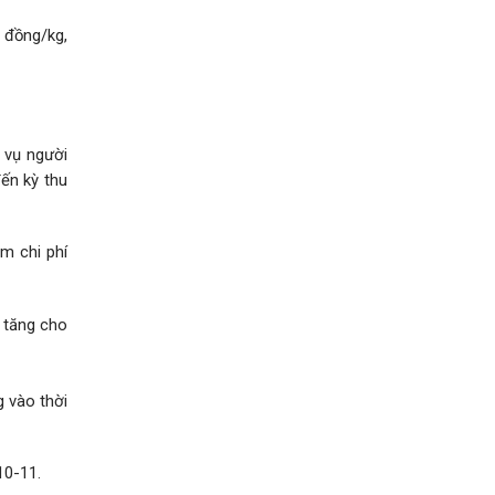
 đồng/kg,
 vụ người
ến kỳ thu
m chi phí
c tăng cho
g vào thời
10-11.