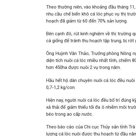
Theo thường niên, vào khoảng đầu tháng 11,
nhu cầu chế biến khô cá lóc phục vụ thị trư
hoạch đã giảm từ 60 đến 70% sản lượng.
Bên cạnh đó, rút kinh nghiệm về thị trường q
cá giống để tránh thu hoạch tập trung, bị rớt 
Ông Huỳnh Văn Thảo, Trưởng phòng Nông ngh
diện tích nuôi cá lóc nhiều nhất tỉnh, chiếm 8
hơn 450ha được nuôi 2 vụ trong năm.
Hầu hết hộ dân chuyên nuôi cá lóc đều nuôi 
0,7-1,2 kg/con.
Hiện nay, người nuôi cá lóc đều bố trí đúng 
xả thải để giảm thiểu tối đa ô nhiễm môi trư
béo trong ao cấp nước.
Theo báo cáo của Chi cục Thủy sản tỉnh Trà 
lượng cá lóc nuôi được thu hoạch từ đầu nă