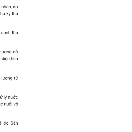
 nhân, do
chu kỳ thu
n canh thả
phương có
 diện tích
g lượng từ
xử lý nước
ục nuôi vỗ
á lóc. Sản