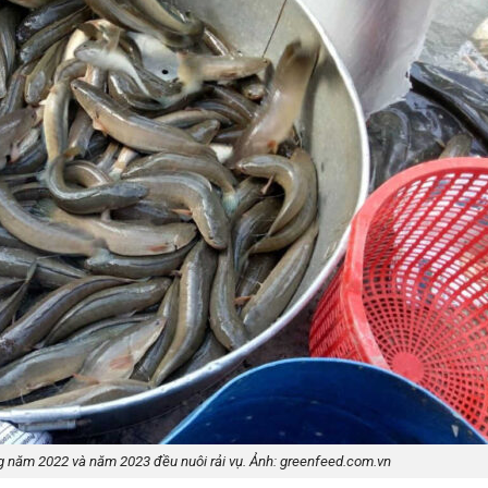
ng năm 2022 và năm 2023 đều nuôi rải vụ. Ảnh: greenfeed.com.vn