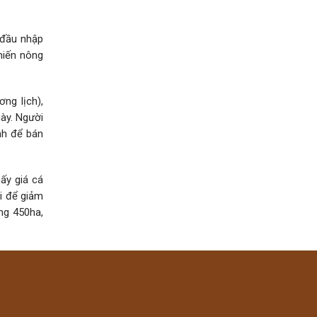
 đầu nhập
hiến nông
ng lịch),
ày. Người
nh để bán
ấy giá cá
i để giảm
ảng 450ha,
Hồ Thảo
ng nghiệp