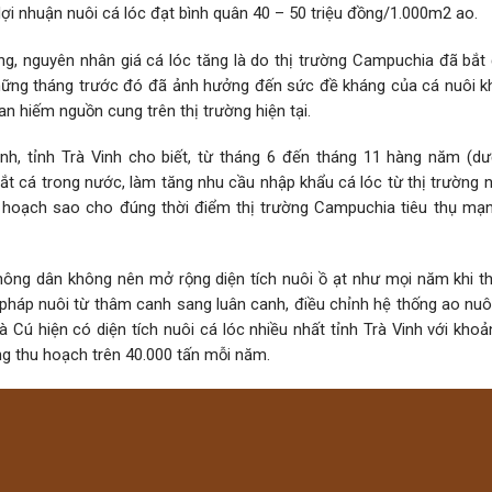
i nhuận nuôi cá lóc đạt bình quân 40 – 50 triệu đồng/1.000m2 ao.
ong, nguyên nhân giá cá lóc tăng là do thị trường Campuchia đã bắt
g những tháng trước đó đã ảnh hưởng đến sức đề kháng của cá nuôi k
an hiếm nguồn cung trên thị trường hiện tại.
 tỉnh Trà Vinh cho biết, từ tháng 6 đến tháng 11 hàng năm (dươ
 cá trong nước, làm tăng nhu cầu nhập khẩu cá lóc từ thị trường n
u hoạch sao cho đúng thời điểm thị trường Campuchia tiêu thụ mạ
ng dân không nên mở rộng diện tích nuôi ồ ạt như mọi năm khi th
pháp nuôi từ thâm canh sang luân canh, điều chỉnh hệ thống ao nuô
rà Cú hiện có diện tích nuôi cá lóc nhiều nhất tỉnh Trà Vinh với kho
g thu hoạch trên 40.000 tấn mỗi năm.
Báo Nô