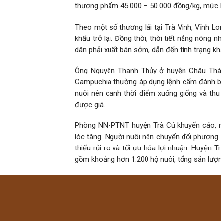
thương phẩm 45.000 – 50.000 đồng/kg, mức lợ
Theo một số thương lái tại Trà Vinh, Vĩnh L
khẩu trở lại. Đồng thời, thời tiết nắng nón
dân phải xuất bán sớm, dẫn đến tình trạng kh
Ông Nguyên Thanh Thủy ở huyện Châu Thành,
Campuchia thường áp dụng lệnh cấm đánh bắt
nuôi nên canh thời điểm xuống giống và th
được giá.
Phòng NN-PTNT huyện Trà Cú khuyến cáo, nô
lóc tăng. Người nuôi nên chuyển đổi phương 
thiểu rủi ro và tối ưu hóa lợi nhuận. Huyện T
gồm khoảng hơn 1.200 hộ nuôi, tổng sản lượn