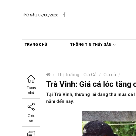
Skip
to
Thứ Sáu
, 07/08/2026
content
TRANG CHỦ
THÔNG TIN THỦY SẢN
/
Thị Trường - Giá Cả
/
Giá cả
/
Trà Vinh: Giá cá lóc tăng
Trang
chủ
Tại Trà Vinh, thương lái đang thu mua cá 
năm đến nay.
Chia
sẻ