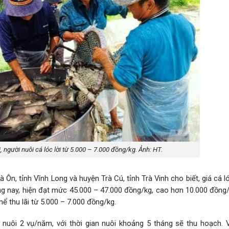
i, người nuôi cá lóc lời từ 5.000 – 7.000 đồng/kg. Ảnh: HT.
rà Ôn, tỉnh Vĩnh Long và huyện Trà Cú, tỉnh Trà Vinh cho biết, giá cá 
g nay, hiện đạt mức 45.000 – 47.000 đồng/kg, cao hơn 10.000 đồng/
hể thu lãi từ 5.000 – 7.000 đồng/kg.
nuôi 2 vụ/năm, với thời gian nuôi khoảng 5 tháng sẽ thu hoạch. V