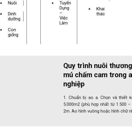
Nuôi
Tuyển
Dụng
Khai
–
Dinh
thác
Việc
dưỡng
Làm
Con
giống
Quy trình nuôi thươ
mú chấm cam trong a
nghiệp
1. Chuẩn bị ao a. Chọn và thiết 
5.000m2 (phù hợp nhất từ 1.500 –
2m. Ao hình vuông hoặc hình chữ n