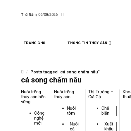
Skip
to
Thứ Năm
, 06/08/2026
content
TRANG CHỦ
THÔNG TIN THỦY SẢN
/
Posts tagged "cá song chấm nâu"
cá song chấm nâu
Nuôi trồng
Nuôi trồng
Thị Trường –
Kho
thủy sản bền
thủy sản
Giá Cả
thuậ
vững
Nuôi
Chế
Công
tôm
biến
nghệ
mới
Nuôi
Xuất
cá
khẩu