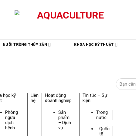
NUÔI TRỒNG THỦY SẢN
KHOA HỌC KỸ THUẬT
a học kỹ
Liên
Hoạt động
Tin tức – Sự
t
hệ
doanh nghiệp
kiện
Phòng
Sản
Trong
ngừa
phẩm
nước
dịch
– Dịch
bệnh
vụ
Quốc
tế