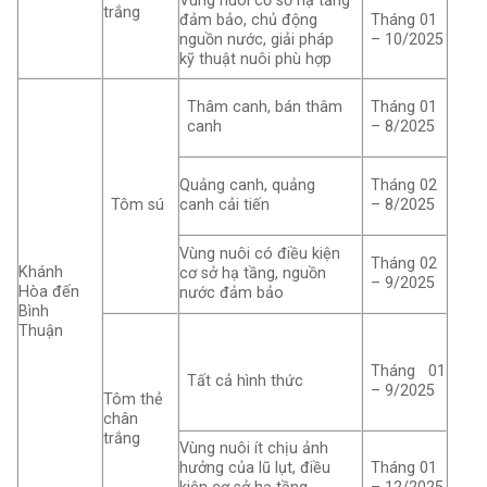
Vùng nuôi cơ sở hạ tầng
trắng
đảm bảo, chủ động
Tháng 01
nguồn nước, giải pháp
– 10/2025
kỹ thuật nuôi phù hợp
Thâm canh, bán thâm
Tháng 01
canh
– 8/2025
Quảng canh, quảng
Tháng 02
canh cải tiến
– 8/2025
Tôm sú
Vùng nuôi có điều kiện
Tháng 02
Khánh
cơ sở hạ tầng, nguồn
– 9/2025
Hòa đến
nước đảm bảo
Bình
Thuận
Tháng 01
Tất cả hình thức
– 9/2025
Tôm thẻ
chân
trắng
Vùng nuôi ít chịu ảnh
hưởng của lũ lụt, điều
Tháng 01