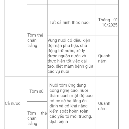
Tháng 01
Tất cả hình thức nuôi
– 10/2025
Tôm thẻ
chân
Vùng nuôi có điều kiện
trắng
độ mặn phù hợp, chủ
động trữ nước, xử lý
được nguồn nước và
Quanh
thực hiện tốt việc cải
năm
tạo, diệt mầm bệnh giữa
các vụ nuôi
Nuôi tôm ứng dụng
công nghệ cao, nuôi
Tôm sú
thâm canh mật độ cao
có cơ sở hạ tầng ổn
Cả nước
Quanh
định và có khả năng
năm
kiểm soát hoàn toàn
Tôm thẻ
các yếu tố môi trường,
chân
dịch bệnh
trắng