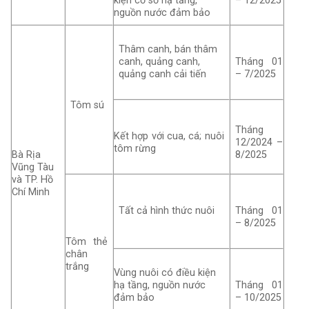
kiện cơ sở hạ tầng,
– 12/2025
nguồn nước đảm bảo
Thâm canh, bán thâm
canh, quảng canh,
Tháng 01
quảng canh cải tiến
– 7/2025
Tôm sú
Tháng
Kết hợp với cua, cá; nuôi
12/2024 –
tôm rừng
Bà Rịa
8/2025
Vũng Tàu
và TP. Hồ
Chí Minh
Tất cả hình thức nuôi
Tháng 01
– 8/2025
Tôm thẻ
chân
trắng
Vùng nuôi có điều kiện
hạ tầng, nguồn nước
Tháng 01
đảm bảo
– 10/2025