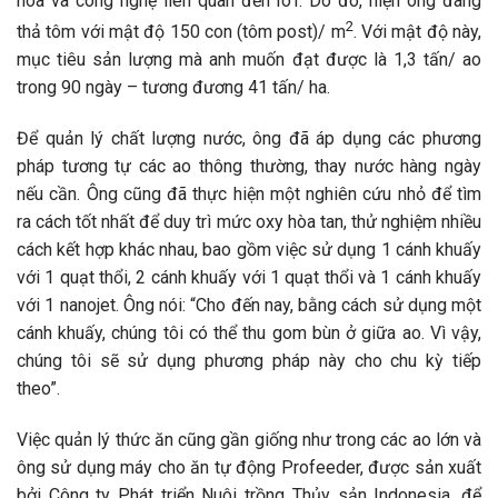
hóa và công nghệ liên quan đến IoT. Do đó, hiện ông đang
2
thả tôm với mật độ 150 con (tôm post)/ m
. Với mật độ này,
mục tiêu sản lượng mà anh muốn đạt được là 1,3 tấn/ ao
trong 90 ngày – tương đương 41 tấn/ ha.
Để quản lý chất lượng nước, ông đã áp dụng các phương
pháp tương tự các ao thông thường, thay nước hàng ngày
nếu cần. Ông cũng đã thực hiện một nghiên cứu nhỏ để tìm
ra cách tốt nhất để duy trì mức oxy hòa tan, thử nghiệm nhiều
cách kết hợp khác nhau, bao gồm việc sử dụng 1 cánh khuấy
với 1 quạt thổi, 2 cánh khuấy với 1 quạt thổi và 1 cánh khuấy
với 1 nanojet. Ông nói: “Cho đến nay, bằng cách sử dụng một
cánh khuấy, chúng tôi có thể thu gom bùn ở giữa ao. Vì vậy,
chúng tôi sẽ sử dụng phương pháp này cho chu kỳ tiếp
theo”.
Việc quản lý thức ăn cũng gần giống như trong các ao lớn và
ông sử dụng máy cho ăn tự động Profeeder, được sản xuất
bởi Công ty Phát triển Nuôi trồng Thủy sản Indonesia, để