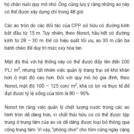
hộ chăn nuôi quy mô nhỏ. Ông cũng lưu ý rằng những ao này
có thể được xây dựng chỉ trong 48 giờ.
Các ao tròn do các đối tác của CPP sở hữu có đường kính
bắt đầu từ 15 m. Tuy nhiên, theo Nonot, hầu hết có đường
kính từ 28 – 30 m. Để có hiệu suất tối ưu, ao 30 m cần ba
bánh chèo để duy trì mức oxy hòa tan.
Mật độ thả với hệ thống này có thể được đẩy lên đến 200
2
PL/ m
, nhưng tất nhiên việc quản lý trang trại sẽ khó khăn
hơn ở mật độ cao hơn. Đối với quy mô hộ gia đình, theo
2
Nonot, mật độ 100 – 125 con/ m
, khá có lợi và thực tế để
đạt được tỷ lệ sống của tôm là 80 – 90%.
Nonot tin rằng việc quản lý chất lượng nước trong các ao
hình tròn dễ dàng hơn, vì chất thải hữu cơ có thể được tập
trung ở trung tâm của ao và dễ dàng được loại bỏ thông qua
cống trung tâm. Vì vậy, “phòng chơi” cho tôm cũng ngày càng