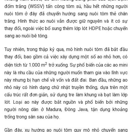
đốm trắng (WSSV) tấn công tôm sú, hầu hết những người
nuôi tôm ở đây đã chuyển hướng sang nuôi tôm thẻ chân
trắng. Hình thức ao nuôi vẫn được giữ nguyên và ít có sự
thay đổi, ngoài việc bổ sung thêm lớp lót HDPE hoặc chuyển
sang ao nuôi bê tông.
Tuy nhiên, trong thập kỷ qua, mô hình nuôi tôm đã bắt đầu
thay đổi, bao gồm cả việc xây dựng một số ao nhỏ hơn, có
2
diện tích từ 1.000 m
trở xuống. Sự phổ biến của các ao mini
này là nhu cầu của những người muốn tham gia vào lĩnh vực
này nhưng bị hạn chế về vốn và đất đai. Ban đầu, những ao
nhỏ này có hình dạng chữ nhật truyền thống, dựa trên một
cấu trúc rất đơn giản, sử dụng tre làm khung và bạt làm lớp
lót. Loại ao này được bắt nguồn và phổ biến bởi những
người nông dân ở Madura, Đông Java, tận dụng khoảng
trống trong sân sau của họ.
Gần đây, xu hướng ao nuôi tôm quy mô nhỏ chuyển sang