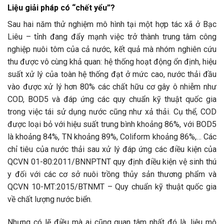
Liệu giải pháp có “chết yểu”?
Sau hai năm thử nghiệm mô hình tại một hợp tác xã ở Bạc
Liêu – tỉnh đang đẩy mạnh việc trở thành trung tâm công
nghiệp nuôi tôm của cả nước, kết quả mà nhóm nghiên cứu
thu được vô cùng khả quan: hệ thống hoạt động ổn định, hiệu
suất xử lý của toàn hệ thống đạt ở mức cao, nước thải đầu
vào được xử lý hơn 80% các chất hữu cơ gây ô nhiễm như
COD, BOD5 và đáp ứng các quy chuẩn kỹ thuật quốc gia
trong việc tái sử dụng nước cũng như xả thải. Cụ thể, COD
được loại bỏ với hiệu suất trung bình khoảng 86%, với BOD5
là khoảng 84%, TN khoảng 89%, Coliform khoảng 86%,… Các
chỉ tiêu của nước thải sau xử lý đáp ứng các điều kiện của
QCVN 01-80:2011/BNNPTNT quy định điều kiện vệ sinh thú
y đối với các cơ sở nuôi trồng thủy sản thương phẩm và
QCVN 10-MT:2015/BTNMT – Quy chuẩn kỹ thuật quốc gia
về chất lượng nước biển.
Nhưng có lẽ điều mà ai cũng quan tâm nhất đó là, liệu mô