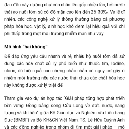
đau đầu này dường như còn nhân lên gấp nhiều lần, bởi nước
thải ao nuôi tôm sú có độ mặn cao lên đến 25-30‰. Và lẽ dĩ
nhiên, các công nghệ xử lý thông thường bằng cả phương
pháp hóa học, vật lý, sinh học khó đem lại hiệu quả với chi
phí thấp trong một môi trường nhiễm mặn như vậy.
Mô hình “hai không”
Để đáp ứng yêu cầu nhanh và rẻ, nhiều hộ nuôi tôm đã sử
dụng các hóa chất xử lý phổ biến như thuốc tím, Iodine,
clorin, dù hiệu quả cao nhưng chắc chắn có nguy cơ gây ô
nhiễm môi trường nếu các nước thải chứa các chất hóa học
này không được xử lý triệt để.
Tham gia vào dự án hợp tác “Giải pháp tổng hợp phát triển
bền vững Đồng bằng sông Cửu Long về đất, nước, năng
lượng và khí hậu” giữa Bộ Giáo dục và Nghiên cứu Liên bang
Đức (BMBF) và Bộ KH&CN Việt Nam, TS. Lê Hữu Quỳnh Anh
và các đồng nghiệp trong nhóm đi tìm một giải pháp – mô