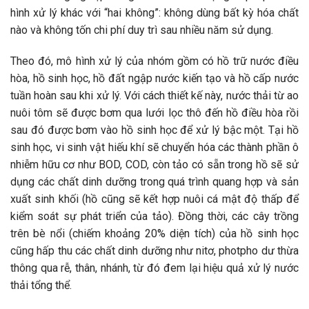
hình xử lý khác với “hai không”: không dùng bất kỳ hóa chất
nào và không tốn chi phí duy trì sau nhiều năm sử dụng.
Theo đó, mô hình xử lý của nhóm gồm có hồ trữ nước điều
hòa, hồ sinh học, hồ đất ngập nước kiến tạo và hồ cấp nước
tuần hoàn sau khi xử lý. Với cách thiết kế này, nước thải từ ao
nuôi tôm sẽ được bơm qua lưới lọc thô đến hồ điều hòa rồi
sau đó được bơm vào hồ sinh học để xử lý bậc một. Tại hồ
sinh học, vi sinh vật hiếu khí sẽ chuyển hóa các thành phần ô
nhiễm hữu cơ như BOD, COD, còn tảo có sẵn trong hồ sẽ sử
dụng các chất dinh dưỡng trong quá trình quang hợp và sản
xuất sinh khối (hồ cũng sẽ kết hợp nuôi cá mật độ thấp để
kiểm soát sự phát triển của tảo). Đồng thời, các cây trồng
trên bè nổi (chiếm khoảng 20% diện tích) của hồ sinh học
cũng hấp thu các chất dinh dưỡng như nitơ, photpho dư thừa
thông qua rễ, thân, nhánh, từ đó đem lại hiệu quả xử lý nước
thải tổng thể.