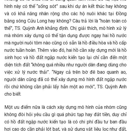
hình này có thể “sống sót” sau khi dự án kết thúc hay không
và có khả năng nhân rộng cho các hộ nuôi khác tại Đồng
bằng sông Cửu Long hay không? Câu trả lời là “hoàn toàn có
thể”, TS. Quỳnh Anh khẳng định. Chị giải thích, mô hình xử lý
mà nhóm xây dựng có thể tận dụng được ngay hai hồ nước
mà người nuôi tôm nào cũng có sẵn là hồ điều hòa và hồ cấp
nước tuần hoàn. Thêm vào đó, hai hồ cần xây dựng mới là hồ
sinh học và hồ đất ngập nước kiến tạo lại chỉ cần đến một
diện tích đất “không quá nhiều như người dân đang dùng cho
việc xử lý nước thải”. “Ngay cả trên bờ đê bao quanh ao,
người dân cũng đã có thể xây dựng mô hình đất ngập nước
rồi chứ không cần phải lấy hẳn một ao mới”, TS. Quỳnh Anh
cho biết.
Một ưu điểm nữa là cách xây dựng mô hình của nhóm cũng
không đòi hỏi yêu cầu gì quá phức tạp hay đắt tiền, duy chỉ
có hồ đất ngập nước kiến tạo là có chi phí đầu tư ban đầu
hơi cao do cần phải lót bạt, và sử dụng vật liệu lọc như đất,