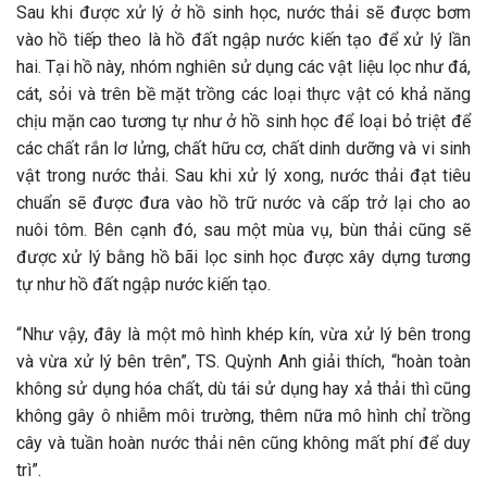
Sau khi được xử lý ở hồ sinh học, nước thải sẽ được bơm
vào hồ tiếp theo là hồ đất ngập nước kiến tạo để xử lý lần
hai. Tại hồ này, nhóm nghiên sử dụng các vật liệu lọc như đá,
cát, sỏi và trên bề mặt trồng các loại thực vật có khả năng
chịu mặn cao tương tự như ở hồ sinh học để loại bỏ triệt để
các chất rắn lơ lửng, chất hữu cơ, chất dinh dưỡng và vi sinh
vật trong nước thải. Sau khi xử lý xong, nước thải đạt tiêu
chuẩn sẽ được đưa vào hồ trữ nước và cấp trở lại cho ao
nuôi tôm. Bên cạnh đó, sau một mùa vụ, bùn thải cũng sẽ
được xử lý bằng hồ bãi lọc sinh học được xây dựng tương
tự như hồ đất ngập nước kiến tạo.
“Như vậy, đây là một mô hình khép kín, vừa xử lý bên trong
và vừa xử lý bên trên”, TS. Quỳnh Anh giải thích, “hoàn toàn
không sử dụng hóa chất, dù tái sử dụng hay xả thải thì cũng
không gây ô nhiễm môi trường, thêm nữa mô hình chỉ trồng
cây và tuần hoàn nước thải nên cũng không mất phí để duy
trì”.