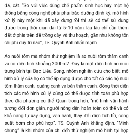
đá, cát. “So với việc dùng chế phẩm sinh học hay một hệ
thống bằng công nghệ phải phải bảo dưỡng định kỳ, mô hình
xử lý này một khi đã xây dựng rồi thì sẽ có thể sử dụng
được trong thời gian dài từ 5-10 năm, lâu lâu chỉ cần thêm
đất ở phía trên để trồng cây và thu hoạch, gần như không tốn
chi phí duy trì nào”, TS. Quỳnh Anh nhấn mạnh.
Ao nuôi tôm mà nhóm thử nghiệm là ao nuôi tôm thâm canh
và có diện tích khoảng 2000m2. Đây là một diện tích ao nuôi
trung bình tại Bạc Liêu. Song, nhóm nghiên cứu cho biết, mô
hình xử lý của họ có thể áp dụng được cho tất cả các hộ nuôi
tôm thâm canh, quảng canh và bán thâm canh, đồng thời diện
tích các mô hình xử lý cũng có thể được tính toán phù hợp
theo địa phương cụ thể. Quan trọng hơn, “mô hình vận hành
tương đối đơn giản, người nông dân hoàn toàn có thể và có
khả năng tự xây dựng, vận hành, thay đổi diện tích hồ, công
suất bơm cho phù hợp”, TS. Quỳnh Anh khẳng định. “Minh
chứng” là khi nhóm của chị đến thử nghiệm mô hình tại hợp