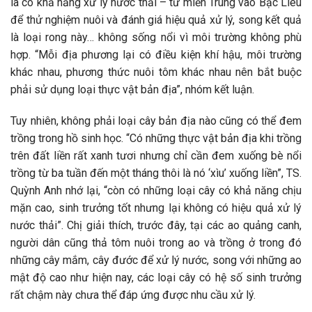
là có khả năng xử lý nước thải – từ miền Trung vào Bạc Liêu
để thử nghiệm nuôi và đánh giá hiệu quả xử lý, song kết quả
là loại rong này… không sống nổi vì môi trường không phù
hợp. “Mỗi địa phương lại có điều kiện khí hậu, môi trường
khác nhau, phương thức nuôi tôm khác nhau nên bắt buộc
phải sử dụng loại thực vật bản địa”, nhóm kết luận.
Tuy nhiên, không phải loại cây bản địa nào cũng có thể đem
trồng trong hồ sinh học. “Có những thực vật bản địa khi trồng
trên đất liền rất xanh tươi nhưng chỉ cần đem xuống bè nổi
trồng từ ba tuần đến một tháng thôi là nó ‘xìu’ xuống liền”, TS.
Quỳnh Anh nhớ lại, “còn có những loại cây có khả năng chịu
mặn cao, sinh trưởng tốt nhưng lại không có hiệu quả xử lý
nước thải”. Chị giải thích, trước đây, tại các ao quảng canh,
người dân cũng thả tôm nuôi trong ao và trồng ở trong đó
những cây mắm, cây đước để xử lý nước, song với những ao
mật độ cao như hiện nay, các loại cây có hệ số sinh trưởng
rất chậm này chưa thể đáp ứng được nhu cầu xử lý.