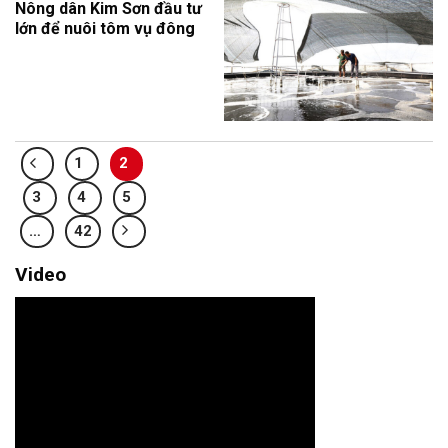
Nông dân Kim Sơn đầu tư
lớn để nuôi tôm vụ đông
1
2
3
4
5
…
42
Video