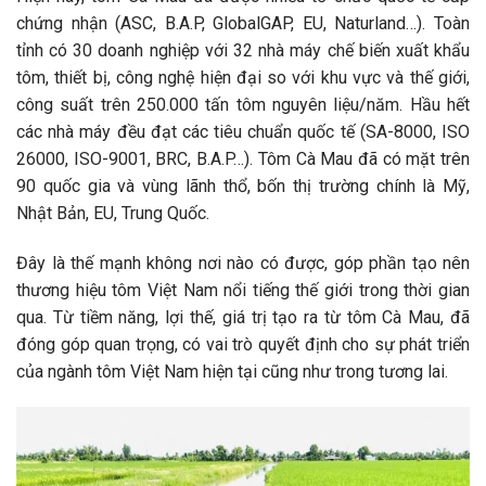
chứng nhận (ASC, B.A.P, GlobalGAP, EU, Naturland…). Toàn
tỉnh có 30 doanh nghiệp với 32 nhà máy chế biến xuất khẩu
tôm, thiết bị, công nghệ hiện đại so với khu vực và thế giới,
công suất trên 250.000 tấn tôm nguyên liệu/năm. Hầu hết
các nhà máy đều đạt các tiêu chuẩn quốc tế (SA-8000, ISO
26000, ISO-9001, BRC, B.A.P…). Tôm Cà Mau đã có mặt trên
90 quốc gia và vùng lãnh thổ, bốn thị trường chính là Mỹ,
Nhật Bản, EU, Trung Quốc.
Đây là thế mạnh không nơi nào có được, góp phần tạo nên
thương hiệu tôm Việt Nam nổi tiếng thế giới trong thời gian
qua. Từ tiềm năng, lợi thế, giá trị tạo ra từ tôm Cà Mau, đã
đóng góp quan trọng, có vai trò quyết định cho sự phát triển
của ngành tôm Việt Nam hiện tại cũng như trong tương lai.