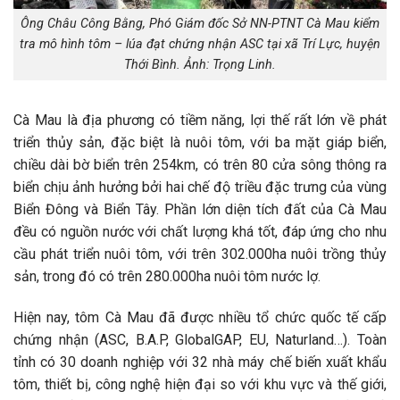
Ông Châu Công Bằng, Phó Giám đốc Sở NN-PTNT Cà Mau kiểm
tra mô hình tôm – lúa đạt chứng nhận ASC tại xã Trí Lực, huyện
Thới Bình. Ảnh: Trọng Linh.
Cà Mau là địa phương có tiềm năng, lợi thế rất lớn về phát
triển thủy sản, đặc biệt là nuôi tôm, với ba mặt giáp biển,
chiều dài bờ biển trên 254km, có trên 80 cửa sông thông ra
biển chịu ảnh hưởng bởi hai chế độ triều đặc trưng của vùng
Biển Đông và Biển Tây. Phần lớn diện tích đất của Cà Mau
đều có nguồn nước với chất lượng khá tốt, đáp ứng cho nhu
cầu phát triển nuôi tôm, với trên 302.000ha nuôi trồng thủy
sản, trong đó có trên 280.000ha nuôi tôm nước lợ.
Hiện nay, tôm Cà Mau đã được nhiều tổ chức quốc tế cấp
chứng nhận (ASC, B.A.P, GlobalGAP, EU, Naturland…). Toàn
tỉnh có 30 doanh nghiệp với 32 nhà máy chế biến xuất khẩu
tôm, thiết bị, công nghệ hiện đại so với khu vực và thế giới,