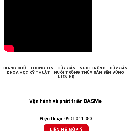
TRANG CHỦ
THÔNG TIN THỦY SẢN
NUÔI TRỒNG THỦY SẢN
KHOA HỌC KỸ THUẬT
NUÔI TRỒNG THỦY SẢN BỀN VỮNG
LIÊN HỆ
Vận hành và phát triển DASMe
Điện thoại:
0901.011.083
LIÊN HỆ GÓP Ý