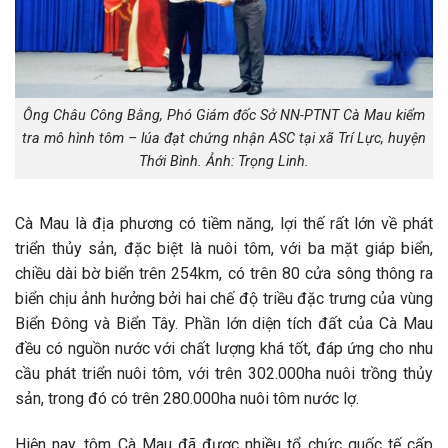
Ông Châu Công Bằng, Phó Giám đốc Sở NN-PTNT Cà Mau kiểm
tra mô hình tôm – lúa đạt chứng nhận ASC tại xã Trí Lực, huyện
Thới Bình. Ảnh: Trọng Linh.
Cà Mau là địa phương có tiềm năng, lợi thế rất lớn về phát
triển thủy sản, đặc biệt là nuôi tôm, với ba mặt giáp biển,
chiều dài bờ biển trên 254km, có trên 80 cửa sông thông ra
biển chịu ảnh hưởng bởi hai chế độ triều đặc trưng của vùng
Biển Đông và Biển Tây. Phần lớn diện tích đất của Cà Mau
đều có nguồn nước với chất lượng khá tốt, đáp ứng cho nhu
cầu phát triển nuôi tôm, với trên 302.000ha nuôi trồng thủy
sản, trong đó có trên 280.000ha nuôi tôm nước lợ.
Hiện nay, tôm Cà Mau đã được nhiều tổ chức quốc tế cấp