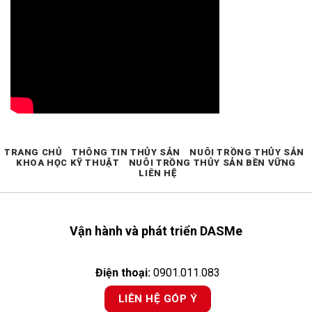
TRANG CHỦ
THÔNG TIN THỦY SẢN
NUÔI TRỒNG THỦY SẢN
KHOA HỌC KỸ THUẬT
NUÔI TRỒNG THỦY SẢN BỀN VỮNG
LIÊN HỆ
Vận hành và phát triển DASMe
Điện thoại:
0901.011.083
LIÊN HỆ GÓP Ý