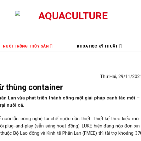
NUÔI TRỒNG THỦY SẢN
KHOA HỌC KỸ THUẬT
Thứ Hai, 29/11/2021
ừ thùng container
hần Lan vừa phát triển thành công một giải pháp canh tác mới –
ại nuôi cá.
nuôi lẫn công nghệ tái chế nước cần thiết. Thiết kế theo kiểu mô
i plug-and-play (sẵn sàng hoạt động). LUKE hiện đang nộp đơn xin
 thuộc Bộ Lao động và Kinh tế Phần Lan (FMEE) thì tài trợ khoảng 3