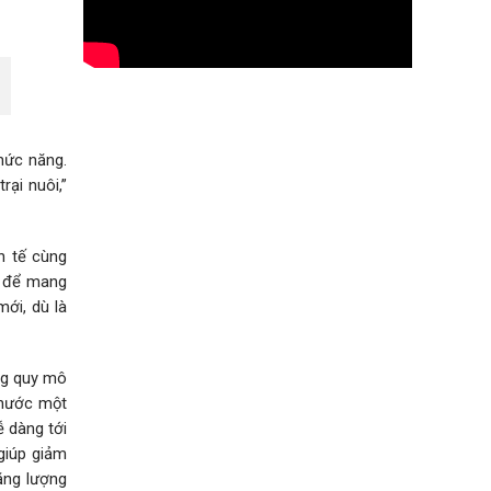
hức năng.
rại nuôi,”
h tế cùng
t để mang
ới, dù là
ng quy mô
 nước một
 dàng tới
giúp giảm
năng lượng