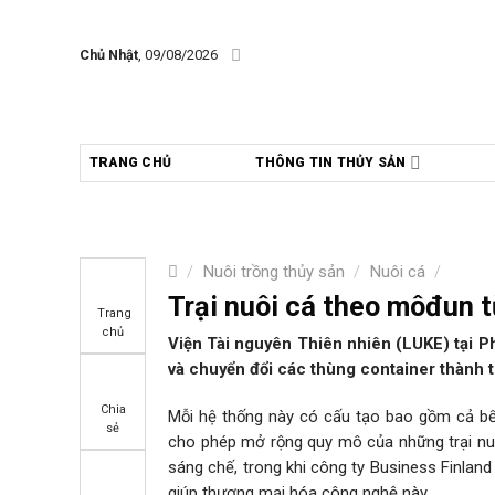
Skip
to
Chủ Nhật
, 09/08/2026
content
TRANG CHỦ
THÔNG TIN THỦY SẢN
/
Nuôi trồng thủy sản
/
Nuôi cá
/
Trại nuôi cá theo môđun t
Trang
chủ
Viện Tài nguyên Thiên nhiên (LUKE) tại P
và chuyển đổi các thùng container thành tr
Chia
Mỗi hệ thống này có cấu tạo bao gồm cả bể 
sẻ
cho phép mở rộng quy mô của những trại nuô
sáng chế, trong khi công ty Business Finland
giúp thương mại hóa công nghệ này.