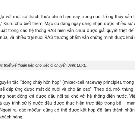
p với một số thách thức chính hiện nay trong nuôi trồng thủy sản 
o,” Kiuru cho biết thêm. Mặc dù đang ngày càng nhận được nhiều sự 
huật trong các hệ thống RAS hiện vẫn chưa được giải quyết triệt để.
ức nữa, và nhiều trại nuôi RAS thương phẩm vẫn chứng minh được khả
 thiết kế thuận tiện cho việc di chuyển. Ảnh: LUKE.
yên tắc “dòng chảy hỗn hợp” (mixed-cell raceway principle), trong 
 sẽ đáp ứng được mật độ nuôi và cho ăn cao”. Theo đó, mỗi thùng 
ng hoạt động khi được đấu nối tại chỗ với hệ thống điện nước. Việ
 quy trình xử lý nước đều được thực hiện trực tiếp trong bể – mang
n. Ngoài ra, các môđun cũng có thể được kết hợp để làm thành nhữ
 khách hàng.