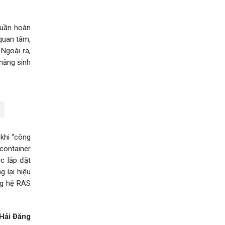
tuần hoàn
quan tâm,
 Ngoài ra,
 năng sinh
khi “công
container
c lắp đặt
 lại hiệu
ng hệ RAS
Hải Đăng