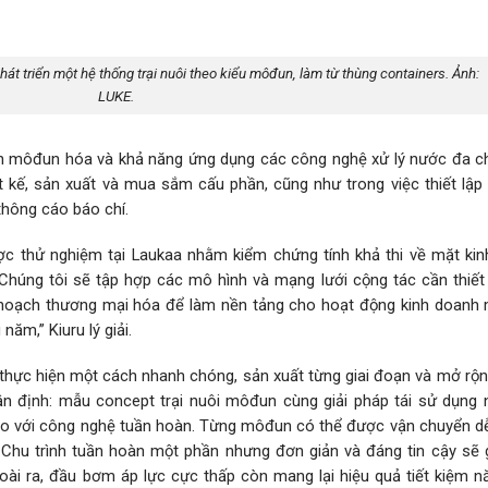
át triển một hệ thống trại nuôi theo kiểu môđun, làm từ thùng containers. Ảnh:
LUKE.
ính môđun hóa và khả năng ứng dụng các công nghệ xử lý nước đa c
t kế, sản xuất và mua sắm cấu phần, cũng như trong việc thiết lập t
thông cáo báo chí.
ợc thử nghiệm tại Laukaa nhằm kiểm chứng tính khả thi về mặt kin
“Chúng tôi sẽ tập hợp các mô hình và mạng lưới cộng tác cần thiế
hoạch thương mại hóa để làm nền tảng cho hoạt động kinh doanh m
ăm,” Kiuru lý giải.
 thực hiện một cách nhanh chóng, sản xuất từng giai đoạn và mở rộ
ận định: mẫu concept trại nuôi môđun cùng giải pháp tái sử dụng
 so với công nghệ tuần hoàn. Từng môđun có thể được vận chuyển dễ
. Chu trình tuần hoàn một phần nhưng đơn giản và đáng tin cậy sẽ 
Ngoài ra, đầu bơm áp lực cực thấp còn mang lại hiệu quả tiết kiệm 