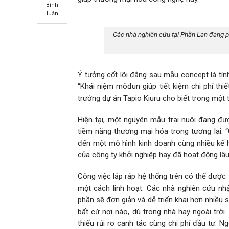
Bình
luận
Các nhà nghiên cứu tại Phần Lan đang ph
Ý tưởng cốt lõi đằng sau mẫu concept là t
“Khái niệm môđun giúp tiết kiệm chi phí thiế
trưởng dự án Tapio Kiuru cho biết trong một 
Hiện tại, một nguyên mẫu trại nuôi đang đư
tiềm năng thương mại hóa trong tương lai. 
đến một mô hình kinh doanh cùng nhiều kế 
của công ty khởi nghiệp hay đã hoạt động lâu n
Công việc lắp ráp hệ thống trên có thể được
một cách linh hoạt. Các nhà nghiên cứu nh
phần sẽ đơn giản và dễ triển khai hơn nhiều
bất cứ nơi nào, dù trong nhà hay ngoài trời
thiểu rủi ro canh tác cùng chi phí đầu tư. 