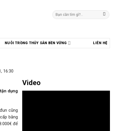
Tìm
kiếm:
NUÔI TRỒNG THỦY SẢN BỀN VỮNG
LIÊN HỆ
, 16:30
Video
 tận dụng
-đun cũng
 cấp bằng
78.000€ để