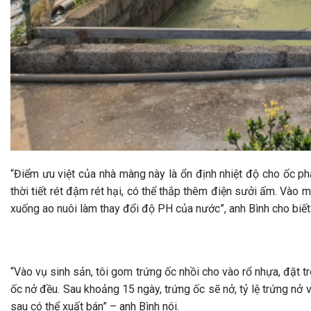
“Điểm ưu việt của nhà màng này là ổn định nhiệt độ cho ốc phá
thời tiết rét đậm rét hại, có thể thắp thêm điện sưởi ấm. Và
xuống ao nuôi làm thay đổi độ PH của nước”, anh Bình cho biết
“Vào vụ sinh sản, tôi gom trứng ốc nhồi cho vào rổ nhựa, đặt
ốc nở đều. Sau khoảng 15 ngày, trứng ốc sẽ nở, tỷ lệ trứng nở
sau có thể xuất bán” – anh Bình nói.