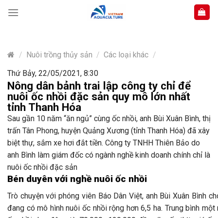
Skip
to
content
/
Nuôi trồng thủy sản
/
Các loại khác
/
Thứ Bảy, 22/05/2021, 8:30
Nông dân bảnh trai lập công ty chỉ để
nuôi ốc nhồi đặc sản quy mô lớn nhất
tỉnh Thanh Hóa
Sau gần 10 năm “ăn ngủ” cùng ốc nhồi, anh Bùi Xuân Bình, thị
trấn Tân Phong, huyện Quảng Xương (tỉnh Thanh Hóa) đã xây
biệt thự, sắm xe hơi đắt tiền. Công ty TNHH Thiên Bảo do
anh Bình làm giám đốc có ngành nghề kinh doanh chính chỉ là
nuôi ốc nhồi đặc sản
Bén duyên với nghề nuôi ốc nhồi
Trò chuyện với phóng viên Báo Dân Việt, anh Bùi Xuân Bình cho
đang có mô hình nuôi ốc nhồi rộng hơn 6,5 ha. Trung bình một 