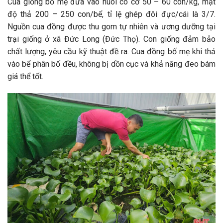
Cua giống bố mẹ đưa vào nuôi có cỡ 50 – 60 con/kg, mật
độ thả 200 – 250 con/bể, tỉ lệ ghép đôi đực/cái là 3/7.
Nguồn cua đồng được thu gom tự nhiên và ương dưỡng tại
trại giống ở xã Đức Long (Đức Thọ). Con giống đảm bảo
chất lượng, yêu cầu kỹ thuật đề ra. Cua đồng bố mẹ khi thả
vào bể phân bố đều, không bị dồn cục và khả năng đeo bám
giá thể tốt.