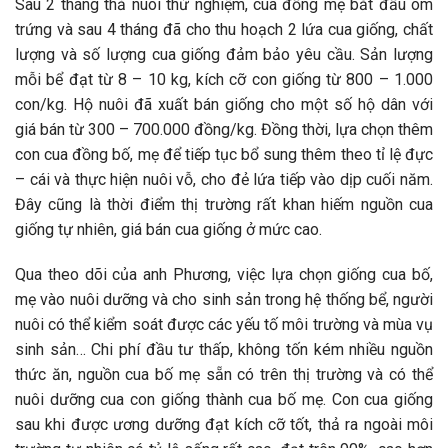
Sau 2 tháng thả nuôi thử nghiệm, cua đồng mẹ bắt đầu ôm
trứng và sau 4 tháng đã cho thu hoạch 2 lứa cua giống, chất
lượng và số lượng cua giống đảm bảo yêu cầu. Sản lượng
mỗi bể đạt từ 8 – 10 kg, kích cỡ con giống từ 800 – 1.000
con/kg. Hộ nuôi đã xuất bán giống cho một số hộ dân với
giá bán từ 300 – 700.000 đồng/kg. Đồng thời, lựa chọn thêm
con cua đồng bố, mẹ để tiếp tục bổ sung thêm theo tỉ lệ đực
– cái và thực hiện nuôi vỗ, cho đẻ lứa tiếp vào dịp cuối năm.
Đây cũng là thời điểm thị trường rất khan hiếm nguồn cua
giống tự nhiên, giá bán cua giống ở mức cao.
Qua theo dõi của anh Phương, việc lựa chọn giống cua bố,
mẹ vào nuôi dưỡng và cho sinh sản trong hệ thống bể, người
nuôi có thể kiểm soát được các yếu tố môi trường và mùa vụ
sinh sản… Chi phí đầu tư thấp, không tốn kém nhiều nguồn
thức ăn, nguồn cua bố mẹ sẵn có trên thị trường và có thể
nuôi dưỡng cua con giống thành cua bố mẹ. Con cua giống
sau khi được ương dưỡng đạt kích cỡ tốt, thả ra ngoài môi