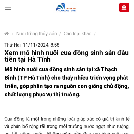
Skip
to
content
/
Nuôi trồng thủy sản
/
Các loại khác
/
Thứ Hai, 11/11/2024, 8:58
Xem mô hình nuôi cua đồng sinh sản đầu
tiên tại Hà Tĩnh
Mô hình nuôi cua đồng sinh sản tại xã Thạch
Bình (TP Hà Tĩnh) cho thấy nhiều triển vọng phát
triển, góp phần tạo ra nguồn con giống chủ động,
chất lượng phục vụ thị trường.
Cua đồng là một trong những loài giáp xác có giá trị kinh tế
và phân bố rộng rãi trong môi trường nước ngọt như: ruộng,
ao, hồ, sông, suối… Những năm gần đây, mô hình nuôi cua