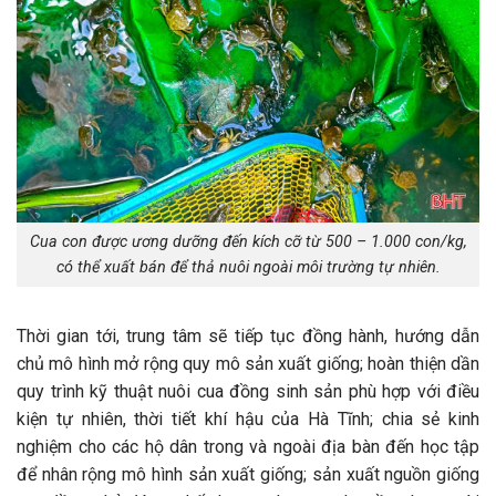
Cua con được ương dưỡng đến kích cỡ từ 500 – 1.000 con/kg,
có thể xuất bán để thả nuôi ngoài môi trường tự nhiên.
Thời gian tới, trung tâm sẽ tiếp tục đồng hành, hướng dẫn
chủ mô hình mở rộng quy mô sản xuất giống; hoàn thiện dần
quy trình kỹ thuật nuôi cua đồng sinh sản phù hợp với điều
kiện tự nhiên, thời tiết khí hậu của Hà Tĩnh; chia sẻ kinh
nghiệm cho các hộ dân trong và ngoài địa bàn đến học tập
để nhân rộng mô hình sản xuất giống; sản xuất nguồn giống