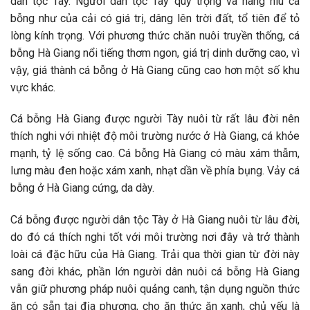
dân tộc Tày. Người dân tộc Tày quý trọng và nâng niu cá
bỗng như của cải có giá trị, dâng lên trời đất, tổ tiên để tỏ
lòng kính trọng. Với phương thức chăn nuôi truyền thống, cá
bỗng Hà Giang nổi tiếng thơm ngon, giá trị dinh dưỡng cao, vì
vậy, giá thành cá bỗng ở Hà Giang cũng cao hơn một số khu
vực khác.
Cá bỗng Hà Giang được người Tày nuôi từ rất lâu đời nên
thích nghi với nhiệt độ môi trường nước ở Hà Giang, cá khỏe
mạnh, tỷ lệ sống cao. Cá bỗng Hà Giang có màu xám thẫm,
lưng màu đen hoặc xám xanh, nhạt dần về phía bụng. Vảy cá
bỗng ở Hà Giang cứng, da dày.
Cá bỗng được người dân tộc Tày ở Hà Giang nuôi từ lâu đời,
do đó cá thích nghi tốt với môi trường nơi đây và trở thành
loài cá đặc hữu của Hà Giang. Trải qua thời gian từ đời này
sang đời khác, phần lớn người dân nuôi cá bỗng Hà Giang
vẫn giữ phương pháp nuôi quảng canh, tận dụng nguồn thức
ăn có sẵn tại địa phương, cho ăn thức ăn xanh, chủ yếu là