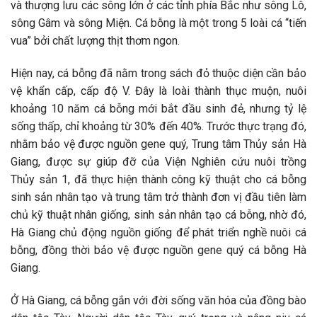
và thượng lưu các sông lớn ở các tỉnh phía Bắc như sông Lô,
sông Gâm và sông Miện. Cá bỗng là một trong 5 loài cá “tiến
vua” bởi chất lượng thịt thơm ngon.
Hiện nay, cá bỗng đã nằm trong sách đỏ thuộc diện cần bảo
vệ khẩn cấp, cấp độ V. Đây là loài thành thục muộn, nuôi
khoảng 10 năm cá bỗng mới bắt đầu sinh đẻ, nhưng tỷ lệ
sống thấp, chỉ khoảng từ 30% đến 40%. Trước thực trạng đó,
nhằm bảo vệ được nguồn gene quý, Trung tâm Thủy sản Hà
Giang, được sự giúp đỡ của Viện Nghiên cứu nuôi trồng
Thủy sản 1, đã thực hiện thành công kỹ thuật cho cá bỗng
sinh sản nhân tạo và trung tâm trở thành đơn vị đầu tiên làm
chủ kỹ thuật nhân giống, sinh sản nhân tạo cá bỗng, nhờ đó,
Hà Giang chủ động nguồn giống để phát triển nghề nuôi cá
bỗng, đồng thời bảo vệ được nguồn gene quý cá bỗng Hà
Giang.
Ở Hà Giang, cá bỗng gắn với đời sống văn hóa của đồng bào