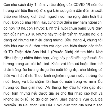
Còn nhớ cách đây 1 năm, vì tác động của COVID 19 nên ốc
hương chỉ tiêu thụ nội địa, giá bán sụt giảm dẫn đến lãi suất
thấp nên không kích thích người nuôi mở rộng diện tích thả
nuôi. Đơn cử như Ninh Hải, cùng thời điểm này năm ngoái chỉ
có hơn 13 ha, còn Phước Dinh thả nuôi chưa bằng 50% diện
tích của năm 2019. Nhưng nay thì diễn tiến thị trường nội địa
đang có những tín hiệu đáng mừng. Đầu tháng 4, chúng tôi
đến khu vực nuôi tôm trên cát dọc ven biển thuộc các thôn
từ Từ Thiện đến Sơn Hải 1 (Phước Dinh) để tìm hiểu. Nhờ
điều kiện tự nhiên thích hợp, vùng này phổ biến nghề nuôi ốc
hương trong ao cát trải bạt. Khác với tôm sú hoặc tôm thẻ
chân trắng, ốc hương được thả nuôi từng đợt chứ không có
thời vụ nhất định. Theo kinh nghiệm người nuôi, thường ốc
nuôi trong vụ bấc chậm lớn hơn ốc nuôi trong vụ nam. Ốc
hương có thời gian nuôi 7-8 tháng, tuy đầu tư vốn gấp đôi
nuôi tôm nhưng nếu được giá sẽ cho thu nhập cao hơn và
không sợ bị rủi ro do dịch bệnh. Giữa tháng 3 vừa qua, bà
Nguyễn Thị Gái, thôn Sơn Hải 1, với diện tích đìa nuôi 2 sào