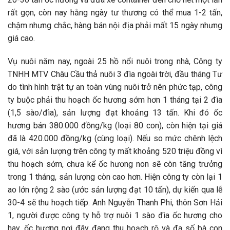
rất gọn, còn nay hằng ngày tư thương có thể mua 1-2 tấn,
chậm nhưng chắc, hàng bán nội địa phải mất 15 ngày nhưng
giá cao.
Vụ nuôi năm nay, ngoài 25 hồ nổi nuôi trong nhà, Công ty
TNHH MTV Châu Cầu thả nuôi 3 đìa ngoài trời, đầu tháng Tư
do tình hình trật tự an toàn vùng nuôi trở nên phức tạp, công
ty buộc phải thu hoạch ốc hương sớm hơn 1 tháng tại 2 đìa
(1,5 sào/đìa), sản lượng đạt khoảng 13 tấn. Khi đó ốc
hương bán 380.000 đồng/kg (loại 80 con), còn hiện tại giá
đã là 420.000 đồng/kg (cùng loại). Nếu so mức chênh lệch
giá, với sản lượng trên công ty mất khoảng 520 triệu đồng vì
thu hoạch sớm, chưa kể ốc hương non sẽ còn tăng trưởng
trong 1 tháng, sản lượng còn cao hơn. Hiện công ty còn lại 1
ao lớn rộng 2 sào (ước sản lượng đạt 10 tấn), dự kiến qua lễ
30-4 sẽ thu hoạch tiếp. Anh Nguyễn Thanh Phi, thôn Sơn Hải
1, người được công ty hỗ trợ nuôi 1 sào đìa ốc hương cho
hay, ốc hương nơi đây đang thu hoạch rộ và đa số bà con