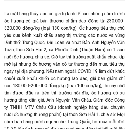
Là mặt hàng thủy sản có giá trị kinh tế cao, những năm trước
ốc hương có giá bán thương phẩm dao động từ 230.000-
320.000 đồng/kg (loại 130 con/kg). Ốc hương tiêu thụ chủ
yếu qua kênh xuất khẩu sang thị trường các nước và vùng
lãnh thổ: Trung Quốc, Đài Loan và Nhật Bản. Anh Nguyễn Văn
Toàn, thôn Sơn Hải 2, xã Phước Dinh (Thuận Nam) có 1 sào
nuôi ốc hương, chia sẻ: Giờ tuy thị trường xuất khẩu chưa kịp
mở lại nhưng ốc hương vẫn có tư thương đến mua, tiêu thụ
ngay tại địa phương. Nếu năm ngoái, COVID 19 làm đứt khúc
chuỗi xuất khẩu khiến ốc hương lao đao, giá bán giảm chỉ
còn 180.000-200.000 đồng/kg (loại 100 con/kg), thì nay nhờ
tìm được đầu ra trên thị trường nội địa, ốc hương có xu
hướng tăng dần giá. Anh Nguyễn Văn Châu, Giám đốc Công
ty TNHH MTV Châu Cầu (doanh nghiệp hàng đầu chuyên
nuôi ốc hương thương phẩm) tại thôn Sơn Hải 1, chia sẻ: Mọi
năm bạn hàng nước ngoài như Trung Quốc, họ mua mỗi đợt
20-30 tấn ốc hương và đưa xe container đến chở hết một lần