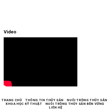
Video
TRANG CHỦ
THÔNG TIN THỦY SẢN
NUÔI TRỒNG THỦY SẢN
KHOA HỌC KỸ THUẬT
NUÔI TRỒNG THỦY SẢN BỀN VỮNG
LIÊN HỆ