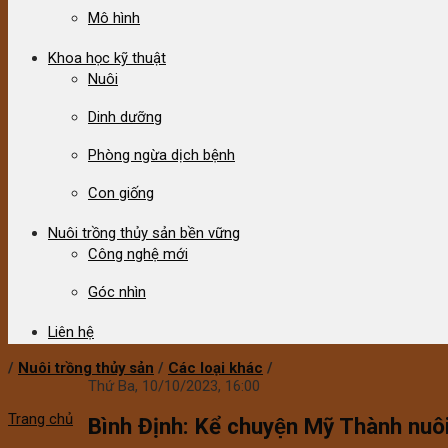
Mô hình
Khoa học kỹ thuật
Nuôi
Dinh dưỡng
Phòng ngừa dịch bệnh
Con giống
Nuôi trồng thủy sản bền vững
Công nghệ mới
Góc nhìn
Liên hệ
/
Nuôi trồng thủy sản
/
Các loại khác
/
Thứ Ba, 10/10/2023, 16:00
Trang chủ
Bình Định: Kể chuyện Mỹ Thành nuôi