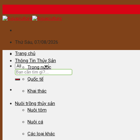
Skip
to
content
Thứ Sáu
, 07/08/2026
Trang chủ
Thông Tin Thủy Sản
Trong nước
Tìm
kiếm:
Quốc tế
Khai thác
Nuôi trồng thủy sản
Nuôi tôm
Nuôi cá
Các loại khác