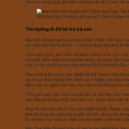
thả nuôi cũng tăng đột biến nhưng mức lãi từ loài vật
Một dây hàu 3 tháng tuổi của anh Trần Vũ Nam 
Tìm hướng đi để hỗ trợ bà con
Hầu hết những người nuôi hàu ở Mỹ Thành cho biết
tục nuôi đến tháng thứ 6 – 7 sẽ thu được khoảng 40 tấn h
Cuối năm 2022, anh Trần Vũ Nam ở thôn Vĩnh Lợi 1 bắt đầ
cho biết: Như nhiều hộ nuôi hàu khác, tôi cũng thích 
cao, vì vậy tôi đang tìm cách kết nối để phát triển đầu ra
Theo thống kê sơ bộ của UBND xã Mỹ Thành, trên địa b
rác ở các thôn Hưng Tân, Vĩnh Lợi 2. Nghề nuôi hàu ma
đầm này có nghề nuôi hàu, con hàu chưa khi nào bị mất
Thời gian qua, việc nuôi hàu đã tạo ra việc làm cho h
hàu dồn lại từ hàu chết, hàu tách vỏ… được đem bán đi cho 
Ông Hồ Văn Vinh, Phó Chủ tịch UBND xã Mỹ Thành, chia sẻ: D
kinh tế vùng ven biển của huyện và tỉnh, chúng tôi đang
Gi vào lĩnh vực du lịch. Ngồi trên bè ngắm cảnh biển đâ
Hàu Thái Bình Dương (còn có tên là hàu Nhật Bản, hàu 