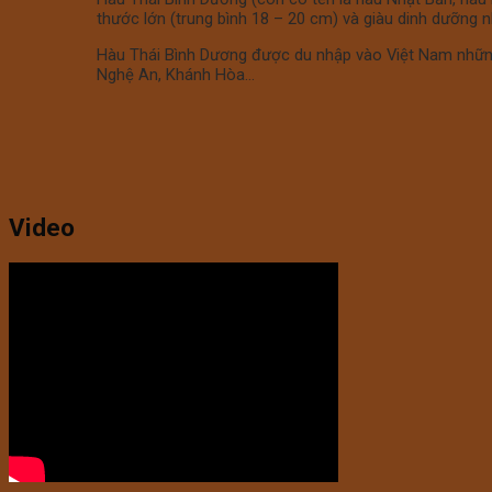
thước lớn (trung bình 18 – 20 cm) và giàu dinh dưỡng n
Hàu Thái Bình Dương được du nhập vào Việt Nam nhữn
Nghệ An, Khánh Hòa…
Video