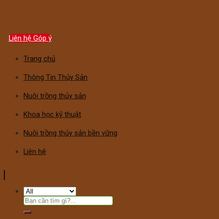
Liên hệ Góp ý
Trang chủ
Thông Tin Thủy Sản
Nuôi trồng thủy sản
Khoa học kỹ thuật
Nuôi trồng thủy sản bền vững
Liên hệ
Tìm
kiếm: