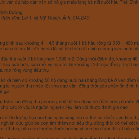
 nuôi vẫn đủ hấp dẫn nên số hộ gia nhập làng bè nổi nuôi hàu Thái B
ở thôn Vĩnh Lợi 1, xã Mỹ Thành. Ảnh: GIA BẢO
, trung bình sau khoảng 4 – 4,5 tháng nuôi 1 bè hàu rộng từ 350 – 400 
àu cỡ lớn, khi đó hệ số lãi sẽ lớn hơn rất nhiều nhưng việc nuôi cu
u thả nuôi 3 bè hàu/hơn 1.300 m2. Cùng thời điểm đó, khoảng 40 
bán hàu sữa hơn, sau mỗi vụ hàu tôi lãi khoảng 120 triệu đồng. Thịt 
, mở rộng vùng tiêu thụ.
àn xã hiện có khoảng 50 hộ đang nuôi hàu bằng lồng bè ở ven đầm Đê
ng lại nguồn thu nhập tốt cho ngư dân, đồng thời góp phần ổn định hệ 
 giá.
àng trăm lao động địa phương, nhất là lao động nữ (tiền công ở mức 2
các lò vôi, là nguồn nguyên liệu làm vôi được đánh giá cao.
o lượng hộ nuôi hàu ngày càng lớn có thể sẽ khiến việc tiêu thu
 nghiên cứu giúp bà con tìm thêm nơi tiêu thụ, đồng thời có thể kết n
̀m rất đẹp, nếu còn thưởng thức hương vị con hàu tươi thì rất hấp dẫ
Miyagi) có nguồn gốc từ vùng ven biển châu Á – Thái Bình Dương, đặc 