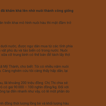
̃ khấm khá lên nhờ nuôi thành công giống
dân triển khai mô hình nuôi hàu thì mặt đầm trở
 dưới nước, được ngư dân mua từ các tỉnh phía
nh vật phù du và tảo biển có trong nước. Nuôi
ữa cỡ trung bình có thể bán để tách lấy thịt
ã Mỹ Thành, cho biết: Tôi có nhiều năm nuôi
Càng nghiên cứu tôi càng thấy hấp dẫn, lại
àu, lãi khoảng 200 triệu đồng. Chị Thi chia sẻ:
ỏ vỏ có giá 90.000 – 100 nghìn đồng/kg. Đối với
lại đến nhanh như vậy, có lẽ một phần do
̀ng thời lượng lồng bè và khối lượng hàu