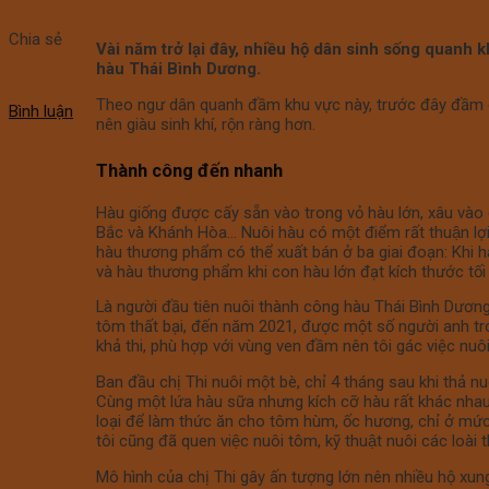
Chia sẻ
Vài năm trở lại đây, nhiều hộ dân sinh sống quanh 
hàu Thái Bình Dương.
Theo ngư dân quanh đầm khu vực này, trước đây đầm chỉ c
Bình luận
nên giàu sinh khí, rộn ràng hơn.
Thành công đến nhanh
Hàu giống được cấy sẵn vào trong vỏ hàu lớn, xâu vào 
Bắc và Khánh Hòa… Nuôi hàu có một điểm rất thuận 
hàu thương phẩm có thể xuất bán ở ba giai đoạn: Khi hàu
và hàu thương phẩm khi con hàu lớn đạt kích thước tố
Là người đầu tiên nuôi thành công hàu Thái Bình Dương 
tôm thất bại, đến năm 2021, được một số người anh trong n
khả thi, phù hợp với vùng ven đầm nên tôi gác việc nuôi
Ban đầu chị Thi nuôi một bè, chỉ 4 tháng sau khi thả nuôi,
Cùng một lứa hàu sữa nhưng kích cỡ hàu rất khác
loại để làm thức ăn cho tôm hùm, ốc hương, chỉ ở mức 5.5
tôi cũng đã quen việc nuôi tôm, kỹ thuật nuôi các loài t
Mô hình của chị Thi gây ấn tượng lớn nên nhiều hộ xung 