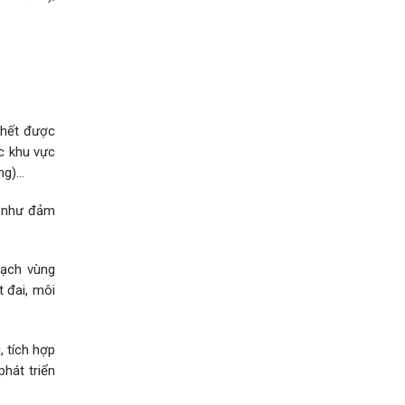
chết được
ác khu vực
ng)…
g như đảm
oạch vùng
t đai, môi
, tích hợp
phát triển