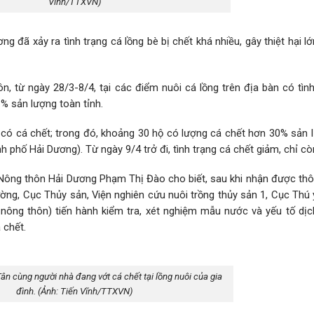
Vĩnh/TTXVN)
ơng đã xảy ra tình trạng cá lồng bè bị chết khá nhiều, gây thiệt hại l
, từ ngày 28/3-8/4, tại các điểm nuôi cá lồng trên địa bàn có tình
1% sản lượng toàn tỉnh.
 có cá chết; trong đó, khoảng 30 hộ có lượng cá chết hơn 30% sản l
phố Hải Dương). Từ ngày 9/4 trở đi, tình trạng cá chết giảm, chỉ còn
Nông thôn Hải Dương Phạm Thị Đào cho biết, sau khi nhận được thôn
ờng, Cục Thủy sản, Viện nghiên cứu nuôi trồng thủy sản 1, Cục Thú 
 nông thôn) tiến hành kiểm tra, xét nghiệm mẫu nước và yếu tố dịc
 chết.
n cùng người nhà đang vớt cá chết tại lồng nuôi của gia
đình. (Ảnh: Tiến Vĩnh/TTXVN)