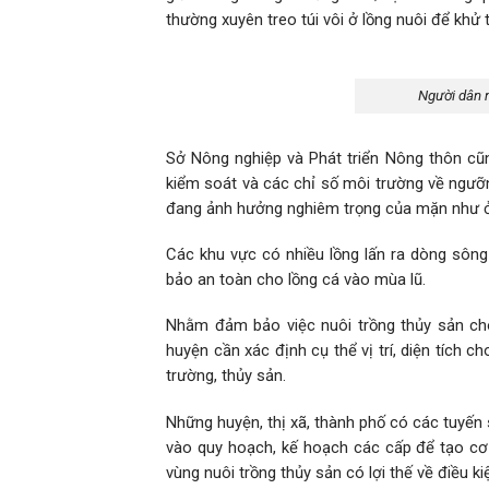
thường xuyên treo túi vôi ở lồng nuôi để khử t
Người dân m
Sở Nông nghiệp và Phát triển Nông thôn cũ
kiểm soát và các chỉ số môi trường về ngưỡn
đang ảnh hưởng nghiêm trọng của mặn như ở 
Các khu vực có nhiều lồng lấn ra dòng sôn
bảo an toàn cho lồng cá vào mùa lũ.
Nhằm đảm bảo việc nuôi trồng thủy sản ch
huyện cần xác định cụ thể vị trí, diện tích c
trường, thủy sản.
Những huyện, thị xã, thành phố có các tuyến s
vào quy hoạch, kế hoạch các cấp để tạo cơ sở
vùng nuôi trồng thủy sản có lợi thế về điều k