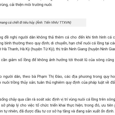
rùng, cải thiện môi trường nuôi.
ang cá chết đi tiêu hủy. (Ảnh: Tiến Vĩnh/ TTXVN)
ng đề nghị người dân không thả thêm cá cho đến khi tình hình cá 
g bình thường theo quy định; di chuyển, hạn chế nuôi cá lồng tại c
Hà Thanh, Hà Kỳ (huyện Tứ Kỳ); thị trấn Ninh Giang (huyện Ninh Gia
g cần giảm số lồng để không ảnh hưởng tới thoát lũ của sông cũn
o người dân, theo bà Phạm Thị Đào, các địa phương trong quy h
ho nuôi trồng thủy sản; tuân thủ nghiêm quy định của pháp luật về đấ
ống chảy qua cần rà soát xác định vị trí vùng nuôi cá lồng trên sông
 pháp lý cho việc tổ chức triển khai thực hiện; trong đó, ưu tiên 
iện tự nhiên, đã được đầu tư cơ sở hạ tầng và đang sản xuất ổn định.