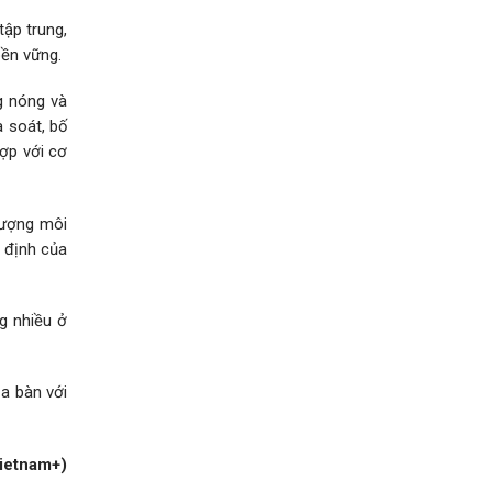
tập trung,
bền vững.
g nóng và
à soát, bố
hợp với cơ
lượng môi
y định của
g nhiều ở
ịa bàn với
ietnam+)