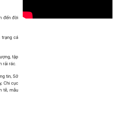
ớn đến đời
 trạng cá
ượng, tập
 rải rác.
g tin, Sở
y, Chi cục
h tễ, mẫu