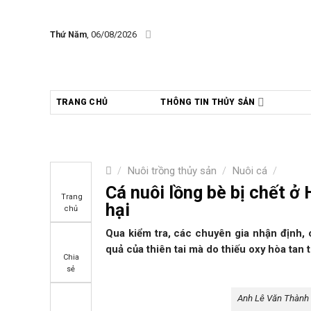
Skip
to
Thứ Năm
, 06/08/2026
content
TRANG CHỦ
THÔNG TIN THỦY SẢN
/
Nuôi trồng thủy sản
/
Nuôi cá
/
Cá nuôi lồng bè bị chết ở 
Trang
hại
chủ
Qua kiểm tra, các chuyên gia nhận định, 
quả của thiên tai mà do thiếu oxy hòa tan 
Chia
sẻ
Anh Lê Văn Thành k