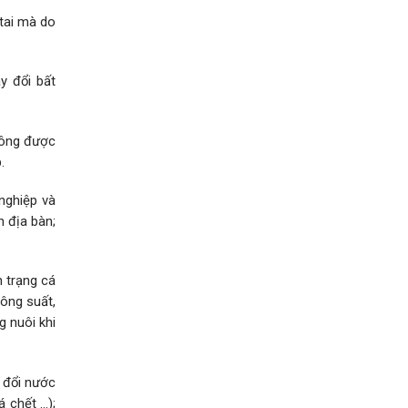
 tai mà do
y đổi bất
không được
.
nghiệp và
n địa bàn;
 trạng cá
công suất,
 nuôi khi
o đổi nước
á chết …);