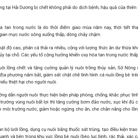
ồng tại Hải Dương bị chết không phải do dịch bệnh, hậu quả của thiên
a tan trong nước là do thời điểm giao mùa năm nay, thời tiết tha
ời gian mực nước sông xuống thấp, dòng chảy chậm.
mật độ cao, phân cá thải ra nhiều, cộng với lượng thức ăn dư thừa 
ủy tại chỗ. Các yếu tố cộng hưởng khiến oxy hòa tan trong nước thấp
uôi lồng chết và tăng cường quản lý nuôi trồng thủy sản, Sở Nông 
ịa phương nắm bắt, giám sát chặt chẽ tình hình cá nuôi lồng bè trê
iểu thiệt hại cho người nuôi.
g dẫn người nuôi thực hiện biện pháp phòng, chống, khắc phục tình
ôi trường vùng nuôi bất lợi thì tăng cường bơm đảo nước, sục khí đủ 
 môi trường nước, giảm hoặc ngừng cho ăn, che chắn nắng cho lồng
n bộ lưới lồng, dụng cụ nuôi bằng thuốc sát trùng, tạo điều kiện tra
uanh và bên trong khu vực lồng bè nuôi (bèo lục bình, rác thải, xác c