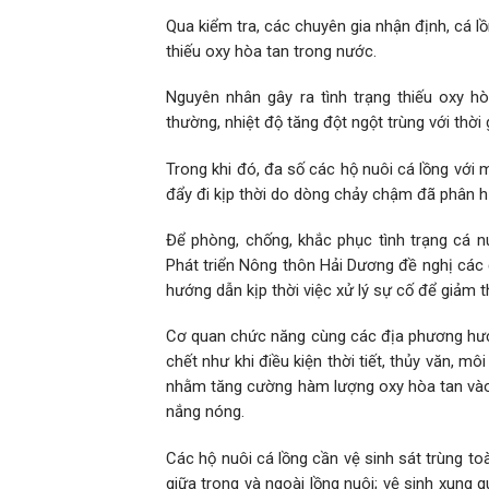
Qua kiểm tra, các chuyên gia nhận định, cá l
thiếu oxy hòa tan trong nước.
Nguyên nhân gây ra tình trạng thiếu oxy hò
thường, nhiệt độ tăng đột ngột trùng với th
Trong khi đó, đa số các hộ nuôi cá lồng với 
đẩy đi kịp thời do dòng chảy chậm đã phân h
Để phòng, chống, khắc phục tình trạng cá n
Phát triển Nông thôn Hải Dương đề nghị các đ
hướng dẫn kịp thời việc xử lý sự cố để giảm th
Cơ quan chức năng cùng các địa phương hướn
chết như khi điều kiện thời tiết, thủy văn, m
nhằm tăng cường hàm lượng oxy hòa tan vào
nắng nóng.
Các hộ nuôi cá lồng cần vệ sinh sát trùng toà
giữa trong và ngoài lồng nuôi; vệ sinh xung q