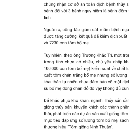
chứng nhận cơ sở an toàn dịch bệnh thủy s
bệnh đối với 3 bệnh nguy hiểm là bệnh đốm 
tính.
Ngoài ra, công tác giám sát mầm bệnh nguy
được tăng cường, kết quả đã kiểm dịch xuất b
và 7230 con tôm bố mẹ.
Tuy nhiên, theo ông Trương Khắc Trí, một tr
trong tỉnh chưa có nhiều, chủ yếu nhập kh
100.000 con tôm bố mẹ) kiểm soát về chất lư
xuất tôm chân trắng bố mẹ nhưng số lượng 
khai thác tự nhiên chưa đảm bảo về mặt dịch
sú bố mẹ dòng chân đỏ do vậy không đủ cun
Để khắc phục khó khăn, ngành Thủy sản cần
giống thủy sản, khuyến khích các thành phầ
thời, phát triển các dự án sản xuất giống t
mục tiêu đáp ứng số lượng tôm bố mẹ, sạch
thương hiệu “Tôm giống Ninh Thuận”.