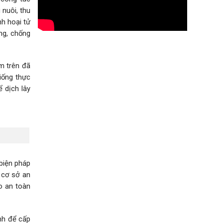
 nuôi, thu
h hoại tử
ng, chống
m trên đã
iống thực
ể dịch lây
 biện pháp
n cơ sở an
o an toàn
nh để cấp