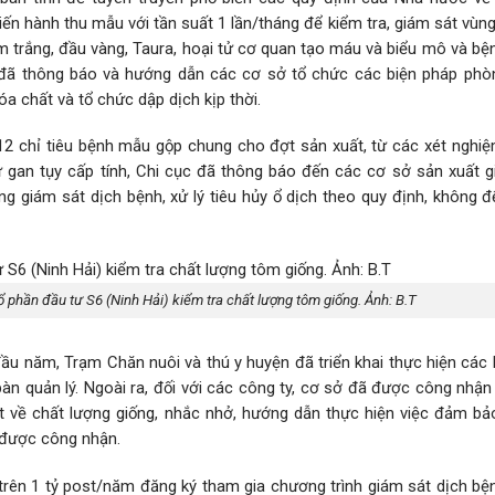
iến hành thu mẫu với tần suất 1 lần/tháng để kiểm tra, giám sát vùng
trắng, đầu vàng, Taura, hoại tử cơ quan tạo máu và biểu mô và bện
c đã thông báo và hướng dẫn các cơ sở tổ chức các biện pháp phò
a chất và tổ chức dập dịch kịp thời.
12 chỉ tiêu bệnh mẫu gộp chung cho đợt sản xuất, từ các xét nghiệ
ử gan tụy cấp tính, Chi cục đã thông báo đến các cơ sở sản xuất g
ng giám sát dịch bệnh, xử lý tiêu hủy ổ dịch theo quy định, không đ
ổ phần đầu tư S6 (Ninh Hải) kiểm tra chất lượng tôm giống. Ảnh: B.T
đầu năm, Trạm Chăn nuôi và thú y huyện đã triển khai thực hiện các
bàn quản lý. Ngoài ra, đối với các công ty, cơ sở đã được công nhậ
t về chất lượng giống, nhắc nhở, hướng dẫn thực hiện việc đảm bả
ã được công nhận.
rên 1 tỷ post/năm đăng ký tham gia chương trình giám sát dịch bệ