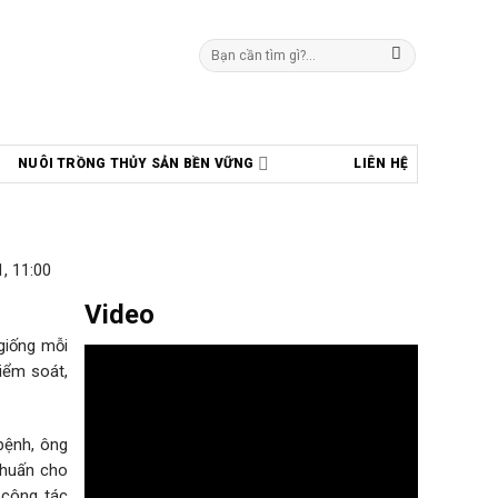
Tìm
kiếm:
NUÔI TRỒNG THỦY SẢN BỀN VỮNG
LIÊN HỆ
, 11:00
Video
giống mỗi
iểm soát,
bệnh, ông
 huấn cho
 công tác