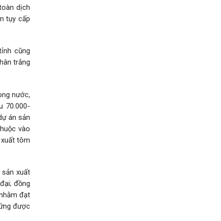
toàn dịch
n tụy cấp
tỉnh cũng
chân trắng
ong nước,
u 70.000-
dự án sản
thuộc vào
 xuất tôm
 sản xuất
đại; đồng
, nhằm đạt
vững được