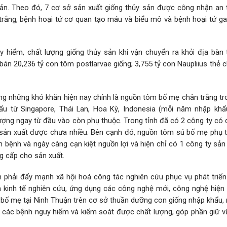
ản. Theo đó, 7 cơ sở sản xuất giống thủy sản được công nhận an 
trắng, bệnh hoại tử cơ quan tạo máu và biểu mô và bệnh hoại tử ga
 hiểm, chất lượng giống thủy sản khi vận chuyển ra khỏi địa bàn 
án 20,236 tỷ con tôm postlarvae giống; 3,755 tỷ con Naupliius thẻ 
ong những khó khăn hiện nay chính là nguồn tôm bố mẹ chân trắng tr
ẩu từ Singapore, Thái Lan, Hoa Kỳ, Indonesia (mỗi năm nhập khẩ
ợng ngay từ đầu vào còn phụ thuộc. Trong tỉnh đã có 2 công ty có 
sản xuất được chưa nhiều. Bên cạnh đó, nguồn tôm sú bố mẹ phụ 
 bệnh và ngày càng cạn kiệt nguồn lợi và hiện chỉ có 1 công ty sản
g cấp cho sản xuất.
 phải đẩy mạnh xã hội hoá công tác nghiên cứu phục vụ phát triển
n kinh tế nghiên cứu, ứng dụng các công nghệ mới, công nghệ hiện 
ôm bố mẹ tại Ninh Thuận trên cơ sở thuần dưỡng con giống nhập khẩu
 các bệnh nguy hiểm và kiểm soát được chất lượng, góp phần giữ 