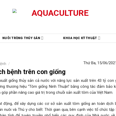
NUÔI TRỒNG THỦY SẢN
KHOA HỌC KỸ THUẬT
Thứ Ba, 15/06/2021
bệnh
/
ch bệnh trên con giống
xuất giống thủy sản cả nước với năng lực sản xuất trên 43 tỷ con 
ững thương hiệu “Tôm giống Ninh Thuận” bằng công tác đảm bảo k
 góp phần nâng cao giá trị trong chuỗi sản xuất tôm của Việt Nam.
ạt động, để xây dựng các cơ sở sản xuất tôm giống an toàn dịch 
n nuôi và Thú y cho biết: Thời gian qua, bên cạnh việc tổ chức tập
bàn tỉnh để tuyên truyền phổ biến các quy định của Nhà nước về