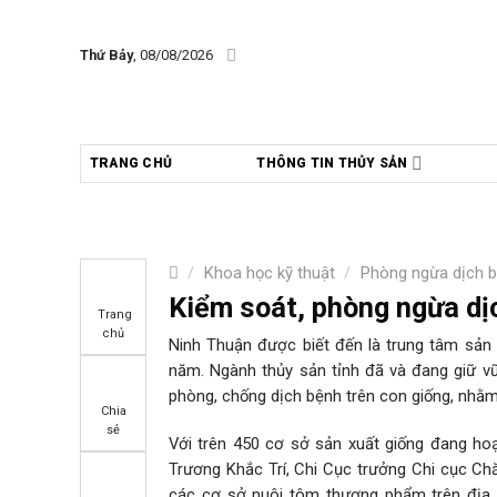
Skip
to
Thứ Bảy
, 08/08/2026
content
TRANG CHỦ
THÔNG TIN THỦY SẢN
/
Khoa học kỹ thuật
/
Phòng ngừa dịch 
Kiểm soát, phòng ngừa dị
Trang
chủ
Ninh Thuận được biết đến là trung tâm sản 
năm. Ngành thủy sản tỉnh đã và đang giữ v
phòng, chống dịch bệnh trên con giống, nhằm
Chia
sẻ
Với trên 450 cơ sở sản xuất giống đang ho
Trương Khắc Trí, Chi Cục trưởng Chi cục Chă
các cơ sở nuôi tôm thương phẩm trên địa 